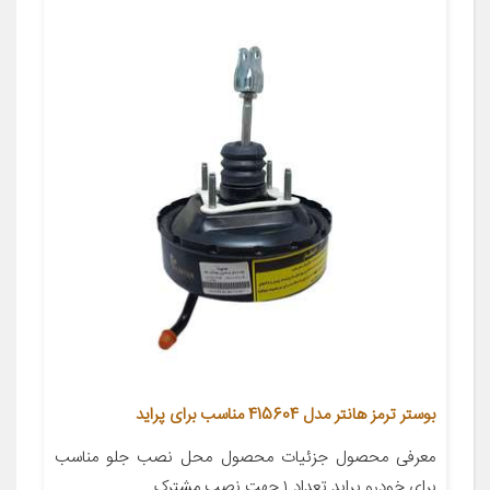
بوستر ترمز هانتر مدل 415604 مناسب برای پراید
معرفی محصول جزئیات محصول محل نصب جلو مناسب
برای خودرو پراید تعداد ۱ جهت نصب مشترک