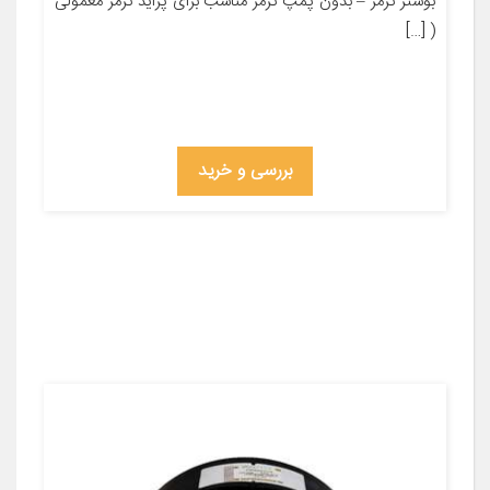
بوستر ترمز – بدون پمپ ترمز مناسب برای پراید ترمز معمولی
( […]
بررسی و خرید