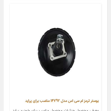
بوستر ترمز ام سی اس مدل 14792 مناسب برای پراید
معرفی محصول جزئیات محصول مناسب برای خودرو پراید