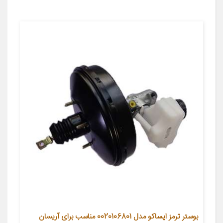
بوستر ترمز ایساکو مدل 0020106801 مناسب برای آریسان