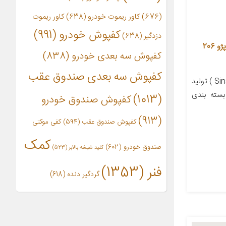
(676)
کاور ریموت خودرو
(638)
کاور ریموت
کفپوش خودرو
(991)
دزدگیر
(638)
بوش طبق سینا کد 66 مناسب برای پژو 206
کفپوش سه بعدی خودرو
(838)
کفپوش سه بعدی صندوق عقب
معرفی محصول بوش طبق سینا ( Sina ) تولید
بسته بندی
(1013)
کفپوش صندوق خودرو
(913)
کفپوش صندوق عقب
(594)
کفی موکتی
کمک
صندوق خودرو
(602)
کلید شیشه بالابر
(523)
فنر
(1353)
گردگیر دنده
(618)