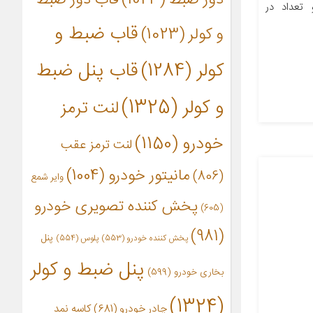
عداد در
قاب ضبط و
و کولر
(1023)
کولر
(1284)
قاب پنل ضبط
و کولر
(1325)
لنت ترمز
خودرو
(1150)
لنت ترمز عقب
مانیتور خودرو
(1004)
(806)
وایر شمع
پخش کننده تصویری خودرو
(605)
(981)
پنل
پخش کننده خودرو
(553)
پلوس
(554)
پنل ضبط و کولر
بخاری خودرو
(599)
(1324)
چادر خودرو
(681)
کاسه نمد