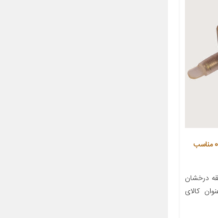
بوش طبق جناقی اس فورتی کد 0041 مناسب
کت S4t با سابقه درخشان
وان کالای