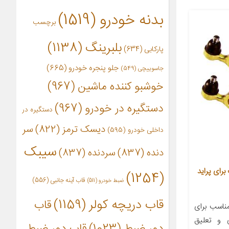
بدنه خودرو
(1519)
برچسب
بلبرینگ
(1138)
پارکابی
(634)
جلو پنجره خودرو
(665)
جاسوییچی
(549)
خوشبو کننده ماشین
(967)
دستگیره در خودرو
(967)
دستگیره در
دیسک ترمز
(822)
سر
داخلی خودرو
(595)
سیبک
دنده
(837)
سردنده
(837)
د P289 مناسب برای پراید
(1254)
قاب آینه جانبی
(556)
ضبط خودرو
(511)
قاب دریچه کولر
(1159)
قاب
اسب برای
ی و تعلیق
دور ضبط
(1023)
قاب دور ضبط