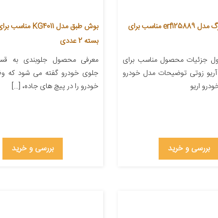
بوش طبق بزرگ مدل erf125889 مناسب برای
بوش طبق مدل KG4011 مناس
بسته 2 عددی
ل جزئیات محصول مناسب برای
معرفی محصول جلوبندی به قس
 آریو زوتی توضیحات مدل خودرو
جلوی خودرو گفته می شود که وظ
ودرو اریو
خودرو را در پیچ های جاده، […]
بررسی و خرید
بررسی و خرید