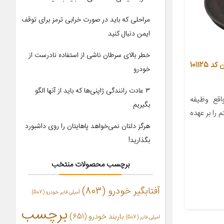
مراحلی که باید در صورت خرابی ترمز برای توقف
ایمن دنبال کنید
خطر بالای سرطان ناشی از استفاده نادرست از
بوش طبق لبه دار گروه آریا پاراد ثمین کد 101125
خودرو
۳ عادت رانندگی ژاپنی‌ها که باید از آنها الگو
قع وظیفه
بگیریم
را بر عهده
هرگز دلتان نمی‌خواهد پاهایتان را روی داشبورد
بگذارید!
برچسب محصولات منتخب
آفتابگیر خودرو
(803)
آمپلی فایر خودرو
(507)
برچسب
باربند خودرو
(651)
امپلی فایر
(507)