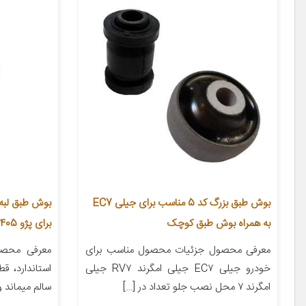
بوش طبق بزرگ کد 5 مناسب برای جیلی EC7
به همراه بوش طبق کوچک
برای پژو 405 بسته 2 عددی
معرفی محصول جزئیات محصول مناسب برای
معرفی محصو
خودرو جیلی EC۷ جیلی امگرند RV۷ جیلی
استاندارد، ق
امگرند ۷ محل نصب جلو تعداد در […]
سالم میماند و 