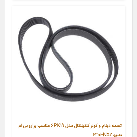
تسمه دینام و کولر کنتیننتال مدل 6PK19 مناسب برای بی ام
دبلیو 630i-N52