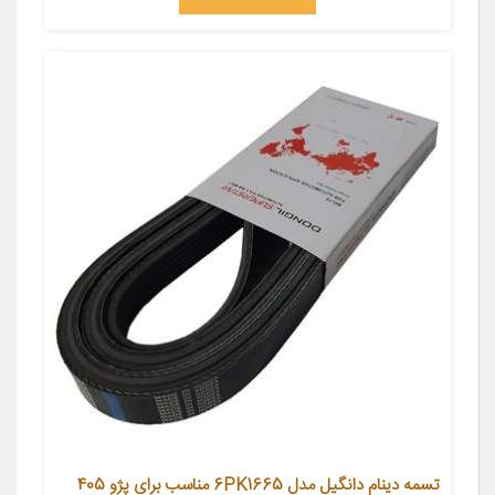
تسمه دینام دانگیل مدل 6PK1665 مناسب برای پژو 405