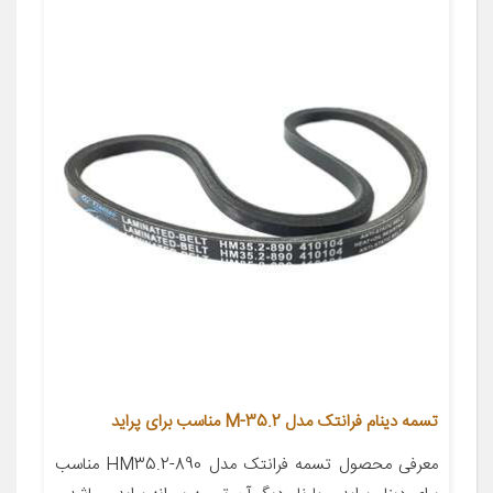
تسمه دینام فرانتک مدل M-35.2 مناسب برای پراید
معرفی محصول تسمه فرانتک مدل HM35.2-890 مناسب