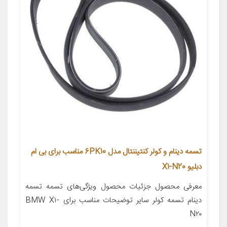
تسمه دینام و کولر کنتیننتال مدل 6PK10 مناسب برای بی ام
دبلیو X1-N20
معرفی محصول جزئیات محصول ویژگی‌های تسمه تسمه
دینام تسمه کولر سایر توضیحات مناسب برای BMW X۱-
N۲۰