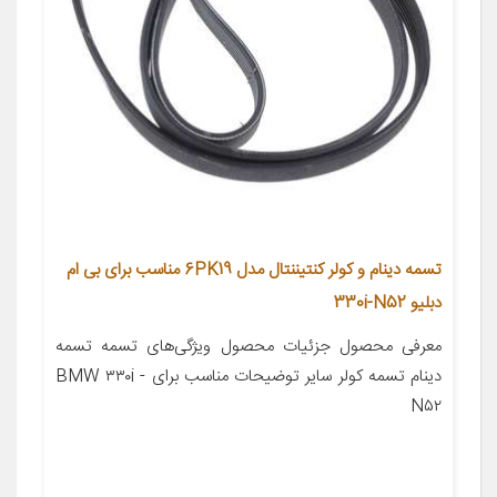
تسمه دینام و کولر کنتیننتال مدل 6PK19 مناسب برای بی ام
دبلیو 330i-N52
معرفی محصول جزئیات محصول ویژگی‌های تسمه تسمه
دینام تسمه کولر سایر توضیحات مناسب برای BMW ۳۳۰i -
N۵۲