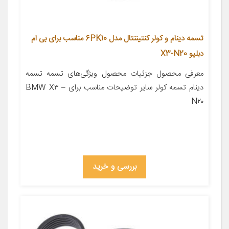
تسمه دینام و کولر کنتیننتال مدل 6PK10 مناسب برای بی ام
دبلیو X3-N20
معرفی محصول جزئیات محصول ویژگی‌های تسمه تسمه
دینام تسمه کولر سایر توضیحات مناسب برای BMW X۳ –
N۲۰
بررسی و خرید