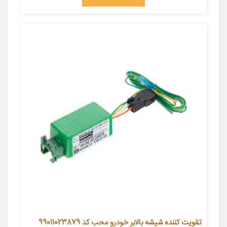
تقویت کننده شیشه بالابر خودرو محب کد 99011023879