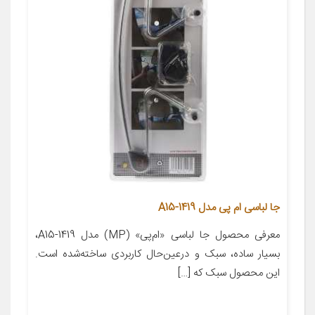
جا لباسی ام پی مدل A15-1419
معرفی محصول جا لباسی «ام‌پی» (MP) مدل A15-1419،
بسیار ساده، سبک و درعین‌حال کاربردی ساخته‌شده است.
این محصول سبک که […]