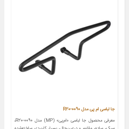
جا لباسی ام پی مدل R20-0090
معرفی محصول جا لباسی «ام‌پی» (MP) مدل R20-0090،
سبک، ساده، مقاوم و درعین‌حال، بسیار کاربردی ساخته‌شده