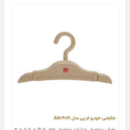
جالباسی خودرو ام پی مدل A15-4017
معرفی محصول جزئیات محصول ابعاد ۴۱.۵ × ۱۱.۵ × ۳