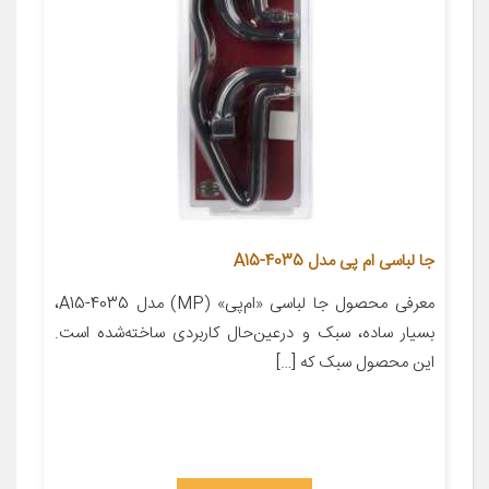
جا لباسی ام پی مدل A15-4035
معرفی محصول جا لباسی «ام‌پی» (MP) مدل A15-4035،
بسیار ساده، سبک و درعین‌حال کاربردی ساخته‌شده است.
این محصول سبک که […]