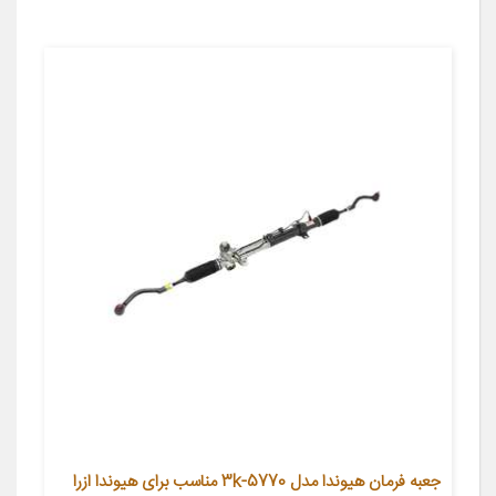
جعبه فرمان هیوندا مدل 5770-3k مناسب برای هیوندا ازرا