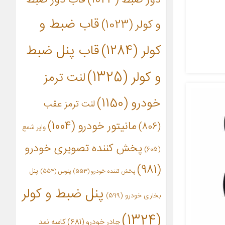
قاب ضبط و
و کولر
(1023)
کولر
(1284)
قاب پنل ضبط
و کولر
(1325)
لنت ترمز
خودرو
(1150)
لنت ترمز عقب
مانیتور خودرو
(1004)
(806)
وایر شمع
پخش کننده تصویری خودرو
(605)
(981)
پنل
پخش کننده خودرو
(553)
پلوس
(554)
پنل ضبط و کولر
بخاری خودرو
(599)
(1324)
چادر خودرو
(681)
کاسه نمد