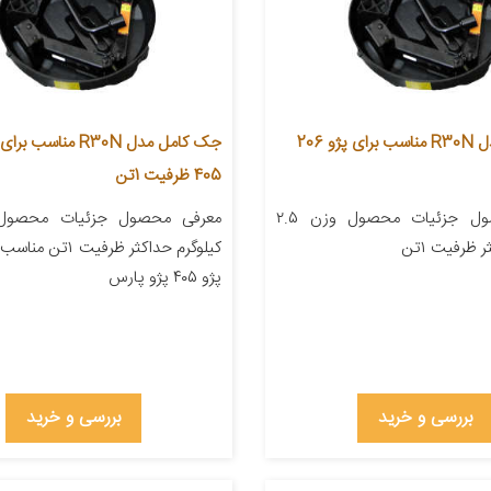
جک کامل مدل R30N مناسب برای پژو 206
جک کامل مدل R30N مناسب ب
405 ظرفیت 1تن
معرفی محصول جزئیات محصول وزن ۲.۵
 ظرفیت ۱تن
کیلوگرم حداکثر ظرفیت
پژو ۴۰۵ پژو پارس
بررسی و خرید
بررسی و خرید