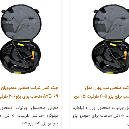
ت صنعتی مددرویان مدل
جک کامل شرکت صنعتی مددرویان 
AYC069 مناسب برای پژو206 ظرفیت 1.5 تن
معرفی محصول جزئیات محصول وزن ۱ کیلوگرم
حداکثر ظرفیت ۱.۵تن مناسب برای خودرو پژو
کیلوگرم حداکث
خودرو پژو ۲۰۶ پژو ۲۰۷