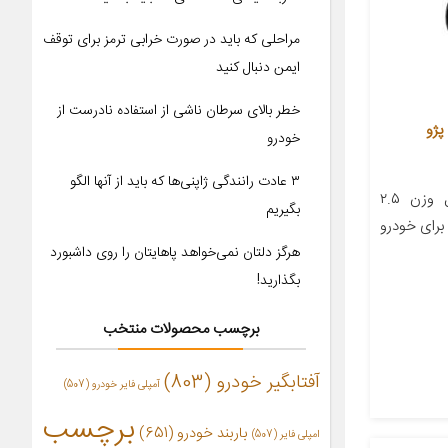
مراحلی که باید در صورت خرابی ترمز برای توقف
ایمن دنبال کنید
خطر بالای سرطان ناشی از استفاده نادرست از
رای پژو
خودرو
۳ عادت رانندگی ژاپنی‌ها که باید از آنها الگو
معرفی محصول جزئیات محصول وزن ۲.۵
بگیریم
 ۱تن مناسب برای خودرو
هرگز دلتان نمی‌خواهد پاهایتان را روی داشبورد
بگذارید!
برچسب محصولات منتخب
آفتابگیر خودرو
(803)
آمپلی فایر خودرو
(507)
برچسب
باربند خودرو
(651)
امپلی فایر
(507)