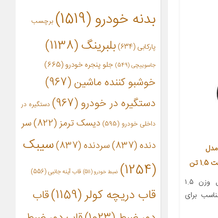
بدنه خودرو
(1519)
برچسب
بلبرینگ
(1138)
پارکابی
(634)
جلو پنجره خودرو
(665)
جاسوییچی
(549)
خوشبو کننده ماشین
(967)
دستگیره در خودرو
(967)
دستگیره در
دیسک ترمز
(822)
سر
داخلی خودرو
(595)
سیبک
دنده
(837)
سردنده
(837)
مدل
(1254)
قاب آینه جانبی
(556)
ضبط خودرو
(511)
معرفی محصول جزئیات محصول وزن ۱.۵
قاب دریچه کولر
(1159)
قاب
ر ظرفیت ۱.۵تن مناسب برای
دور ضبط
(1023)
قاب دور ضبط