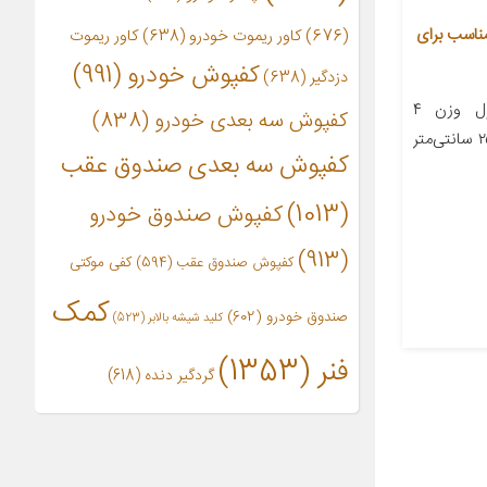
امل خودرو چیکال مدل CH مناسب برای
(676)
کاور ریموت خودرو
(638)
کاور ریموت
کفپوش خودرو
(991)
دزدگیر
(638)
معرفی محصول جزئیات محصول وزن ۴
کفپوش سه بعدی خودرو
(838)
کیلوگرم ارتفاع در حالت باز شده ۲۵ سانتی‌متر
کفپوش سه بعدی صندوق عقب
(1013)
کفپوش صندوق خودرو
(913)
کفپوش صندوق عقب
(594)
کفی موکتی
کمک
صندوق خودرو
(602)
کلید شیشه بالابر
(523)
فنر
(1353)
گردگیر دنده
(618)