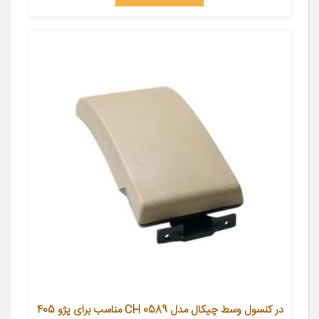
در کنسول وسط چیکال مدل CH 0589 مناسب برای پژو 405