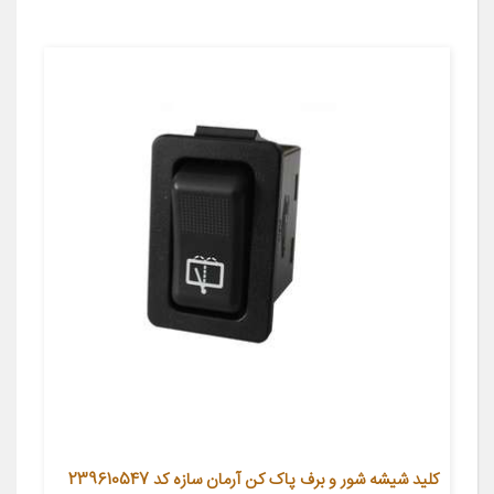
کلید شیشه شور و برف پاک کن آرمان سازه کد 239610547