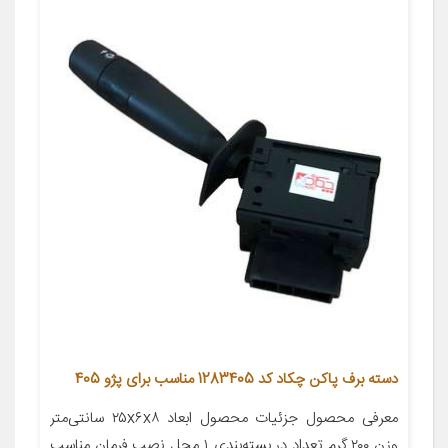
دسته برف پاکن چکاد کد 1283405 مناسب برای پژو 405
معرفی محصول جزئیات محصول ابعاد ۲۵x۶x۸ سانتی‌متر
وزن ۲۰۰ گرم تعداد در بسته‌بندی ۱ محل نصب فرمان مناسب