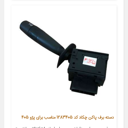
دسته برف پاکن چکاد کد 1283405 مناسب برای پژو 405