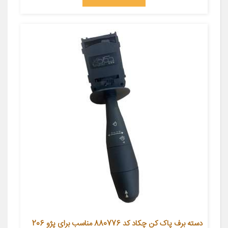
دسته برف پاک کن چکاد کد 880776 مناسب برای پژو 206