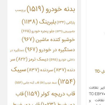
بدنه خودرو
(1519)
برچسب
بلبرینگ
(1138)
پارکابی
(634)
جلو پنجره خودرو
(665)
جاسوییچی
(549)
خوشبو کننده ماشین
(967)
دستگیره در خودرو
(967)
دستگیره در
دیسک ترمز
(822)
سر
داخلی خودرو
(595)
سیبک
دنده
(837)
سردنده
(837)
دستکش نظافت خودرو تام کلین مدل TC-
(1254)
قاب آینه جانبی
(556)
ضبط خودرو
(511)
بر نظافت
قاب دریچه کولر
(1159)
قاب
 کلین مدل TC-EB270N92
نظافت و
دور ضبط
(1023)
قاب دور ضبط