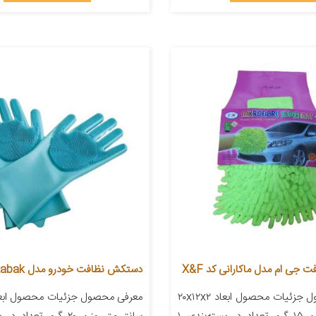
جی ام مدل ماکارانی کد X&F
دستکش نظافت خودرو مدل Turkabak
معرفی محصول جزئیات محصول ابعاد ۲۰x۱۲x۲