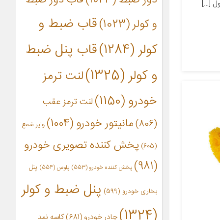
 […]
قاب ضبط و
و کولر
(1023)
کولر
(1284)
قاب پنل ضبط
و کولر
(1325)
لنت ترمز
خودرو
(1150)
لنت ترمز عقب
مانیتور خودرو
(1004)
(806)
وایر شمع
پخش کننده تصویری خودرو
(605)
(981)
پنل
پخش کننده خودرو
(553)
پلوس
(554)
پنل ضبط و کولر
بخاری خودرو
(599)
(1324)
چادر خودرو
(681)
کاسه نمد