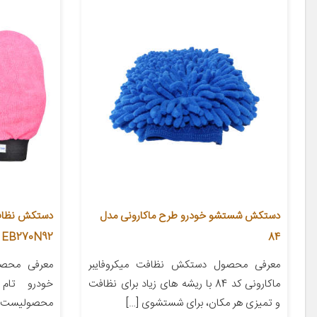
دستکش شستشو خودرو طرح ماکارونی مدل
84
EB270N92 بسته دو عددی
معرفی محصول دستکش نظافت میکروفایبر
معرفی محصو
ماکارونی کد 84 با ریشه های زیاد برای نظافت
و تمیزی هر مکان، برای شستشوی […]
محصولیست