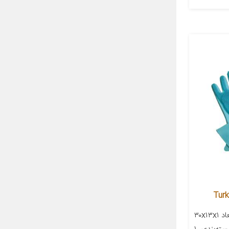
معرفی محصول جزئیات محصول ابعاد ۳۰x۱۳x۱