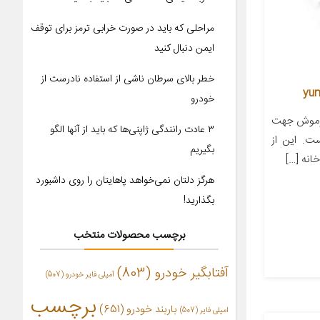
مراحلی که باید در صورت خرابی ترمز برای توقف
ایمن دنبال کنید
خطر بالای سرطان ناشی از استفاده نادرست از
خودرو
وموش جهت
۳ عادت رانندگی ژاپنی‌ها که باید از آنها الگو
ت. این از
بگیریم
انه […]
هرگز دلتان نمی‌خواهد پاهایتان را روی داشبورد
بگذارید!
برچسب محصولات منتخب
آفتابگیر خودرو
(803)
آمپلی فایر خودرو
(507)
برچسب
باربند خودرو
(651)
امپلی فایر
(507)