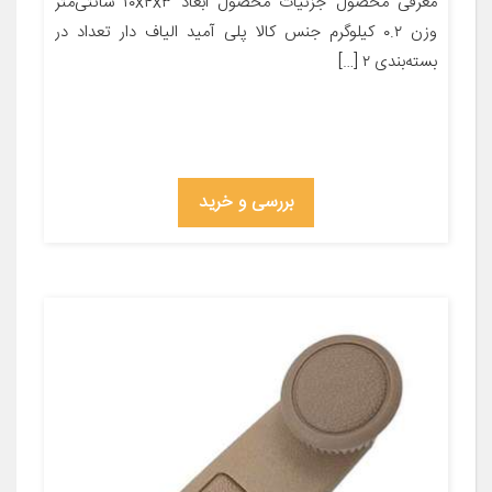
معرفی محصول جزئیات محصول ابعاد ۱۰x۴x۳ سانتی‌متر
وزن ۰.۲ کیلوگرم جنس کالا پلی آمید الیاف دار تعداد در
بسته‌بندی ۲ […]
بررسی و خرید