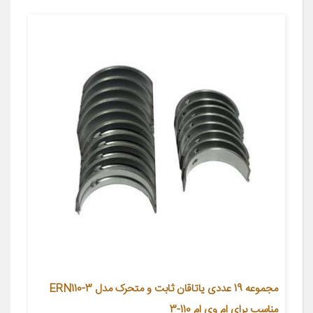
مجموعه 19 عددی یاتاقان ثابت و متحرک مدل ERN110-3
مناسب برای ام وی ام 110-3