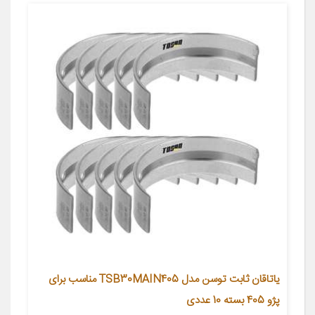
یاتاقان ثابت توسن مدل TSB30MAIN405 مناسب برای
پژو 405 بسته 10 عددی