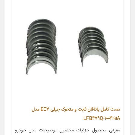
دست کامل یاتاقان ثابت و متحرک جیلی EC7 مدل
LFB479Q-1004011A
معرفی محصول جزئیات محصول توضیحات مدل خودرو