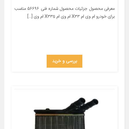
معرفی محصول جزئیات محصول شماره فنی ۵۶۶۹۶ مناسب
برای خودرو ام وی ام X۳۳ ام وی ام X۳۳s ام وی […]
بررسی و خرید