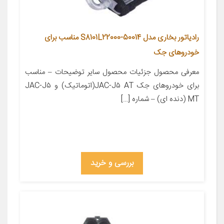
رادیاتور بخاری مدل S8101L22000-50014 مناسب برای
خودروهای جک
معرفی محصول جزئیات محصول سایر توضیحات – مناسب
برای خودروهای جک JAC-J۵ AT(اتوماتیک) و JAC-J۵
MT (دنده ای) – شماره […]
بررسی و خرید