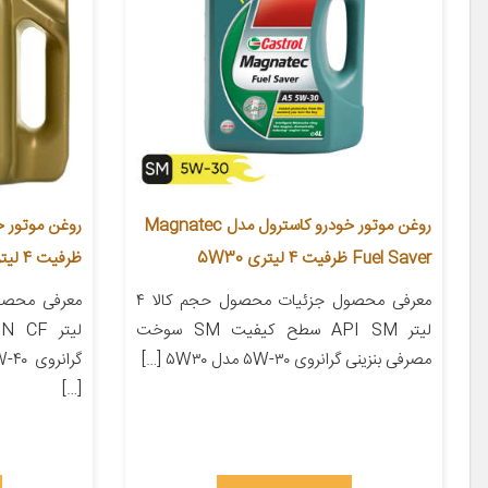
روغن موتور خودرو کاسترول مدل Magnatec
Fuel Saver ظرفیت 4 لیتری 5W30
ظرفیت 4 لیتری 5W40
معرفی محصول جزئیات محصول حجم کالا ۴
لیتر API SM سطح کیفیت SM سوخت
مصرفی بنزینی گرانروی ۵W-۳۰ مدل ۵W۳۰ […]
[…]