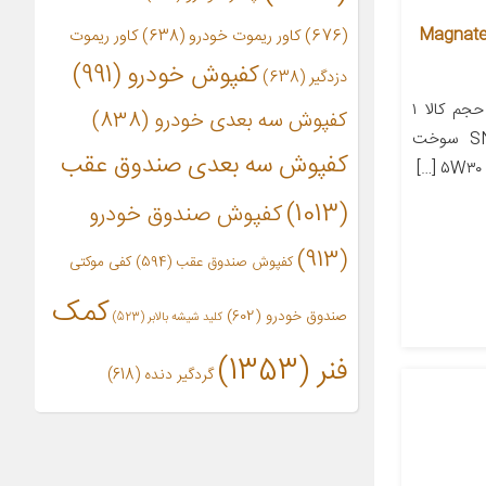
وتور خودرو کاسترول مدل Magnatec
(676)
کاور ریموت خودرو
(638)
کاور ریموت
کفپوش خودرو
(991)
دزدگیر
(638)
معرفی محصول جزئیات محصول حجم کالا ۱
کفپوش سه بعدی خودرو
(838)
لیتر API SN سطح کیفیت SN سوخت
کفپوش سه بعدی صندوق عقب
(1013)
کفپوش صندوق خودرو
(913)
کفپوش صندوق عقب
(594)
کفی موکتی
کمک
صندوق خودرو
(602)
کلید شیشه بالابر
(523)
فنر
(1353)
گردگیر دنده
(618)