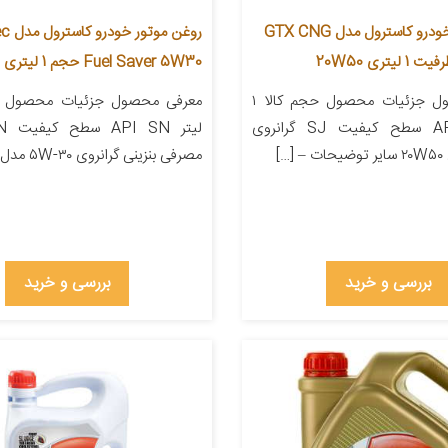
روغن موتور خودرو کاسترول مدل GTX CNG
روغن م
Fuel Saver 5W30 حجم 1 لیتری
معرفی محصول جزئیات محصول حجم کالا ۱
لیتر API SJ سطح کیفیت SJ گرانروی
مصرفی بنزینی گرانروی ۵W-۳۰ مدل ۵W۳۰ […]
بررسی و خرید
بررسی و خرید