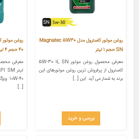
روغن موتور کاسترول مدل Magnatec 5W30
SN حجم 1 لیتر
40 حجم 4 لیتر
معرفی محصول روغن موتور 5W-30 1L SN
کاسترول از پرفروش ترین روغن موتورهای این
برند به شمار می آید. این […]
۱۰W-۴۰
[…]
بررسی و خرید