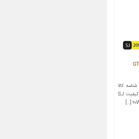
ودرو کاسترول مدل GTX
اسه کالا
حجم کالا ۴ لیتر API SJ سطح کیفیت SJ