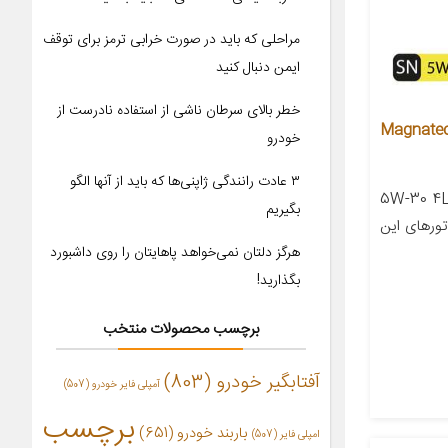
مراحلی که باید در صورت خرابی ترمز برای توقف
ایمن دنبال کنید
خطر بالای سرطان ناشی از استفاده نادرست از
ول مدل Magnatec 5W30
خودرو
۳ عادت رانندگی ژاپنی‌ها که باید از آنها الگو
 روغن موتور 5W-30 4L SN
بگیریم
تورهای این
هرگز دلتان نمی‌خواهد پاهایتان را روی داشبورد
بگذارید!
برچسب محصولات منتخب
آفتابگیر خودرو
(803)
آمپلی فایر خودرو
(507)
برچسب
باربند خودرو
(651)
امپلی فایر
(507)