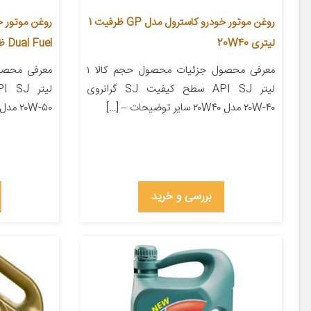
روغن موتور خودرو کاسترول مدل GP ظرفیت 1
لیتری 20W40
Dual Fuel ظرفیت 1 لیتری 20W50
معرفی محصول جزئیات محصول حجم کالا ۱
لیتر API SJ سطح کیفیت SJ گرانروی
۲۰W-۴۰ مدل ۲۰W۴۰ سایر توضیحات – […]
۲۰W-۵۰ مدل ۲۰W۵۰ سایر توضیحات – […]
بررسی و خرید