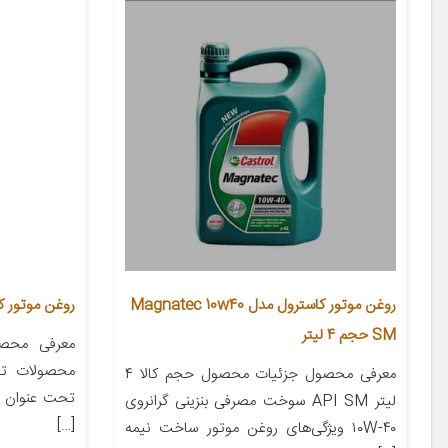
روغن موتور کاسترول مدل Magnatec 10w40
روغن موتور کاسترول 
SM حجم 4 لیتر
معرفی محصو
محصولات تو
معرفی محصول جزئیات محصول حجم کالا ۴
لیتر API SM سوخت مصرفی بنزینی گرانروی
[…]
۱۰W-۴۰ ویژگی‌های روغن موتور ساخت نیمه