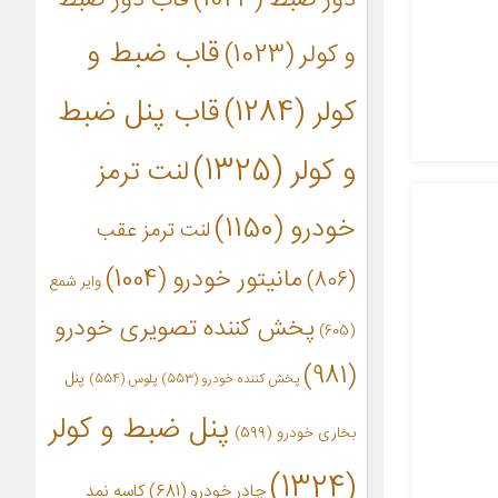
قاب ضبط و
و کولر
(1023)
کولر
(1284)
قاب پنل ضبط
و کولر
(1325)
لنت ترمز
خودرو
(1150)
لنت ترمز عقب
مانیتور خودرو
(1004)
(806)
وایر شمع
پخش کننده تصویری خودرو
(605)
(981)
پنل
پخش کننده خودرو
(553)
پلوس
(554)
پنل ضبط و کولر
بخاری خودرو
(599)
(1324)
چادر خودرو
(681)
کاسه نمد