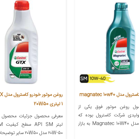
مدل magnatec 10w40
1 لیتری 20W50
ل روغن موتور فوق یکی از
لیدی شرکت کاسترول بوده که
تحت عنوان مدل Magnatec 10W40 به بازار
۲۰W-۵۰ مدل ۲۰W۵۰ سایر توضیحات – […]