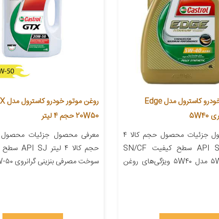
روغن موتور خودرو کاسترول مدل Edge
روغن موتور خ
20W50 حجم 4 لیتر
معرفی محصول جزئیات محصول حجم کالا ۴
معرفی محصول جزئیات محصول شن
لیتر API SN CF سطح کیفیت SN/CF
گرانروی ۵W-۴۰ مدل ۵W۴۰ ویژگی‌های روغن
سوخت مصرفی بنزینی گرانروی ۲۰W-۵۰ […]