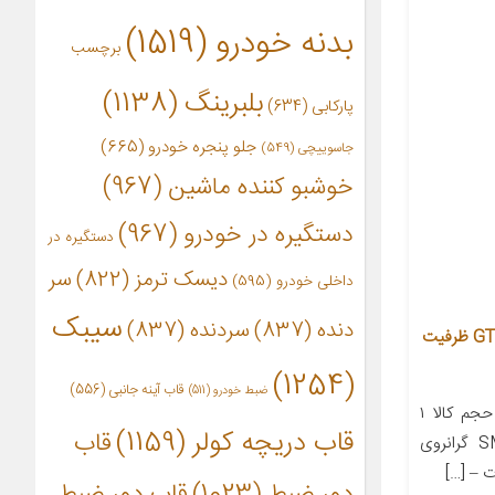
بدنه خودرو
(1519)
برچسب
بلبرینگ
(1138)
پارکابی
(634)
جلو پنجره خودرو
(665)
جاسوییچی
(549)
خوشبو کننده ماشین
(967)
دستگیره در خودرو
(967)
دستگیره در
دیسک ترمز
(822)
سر
داخلی خودرو
(595)
سیبک
دنده
(837)
سردنده
(837)
روغن موتور خودرو کاسترول مدل GTX ظرفیت
(1254)
قاب آینه جانبی
(556)
ضبط خودرو
(511)
معرفی محصول جزئیات محصول حجم کالا ۱
قاب دریچه کولر
(1159)
قاب
لیتر API SM سطح کیفیت SM گرانروی
دور ضبط
(1023)
قاب دور ضبط