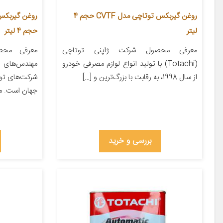
روغن گیربکس توتاچی مدل CVTF حجم 4
لیتر
حجم 4 لیتر
معرفی محصول شرکت ژاپنی توتاچی
معرفی محص
(Totachi) با تولید انواع لوازم مصرفی خودرو
مهندس‌های ب
از سال 1998، به رقابت با بزرگ‌ترین و […]
شرکت‌های تول
جهان است. م
بررسی و خرید