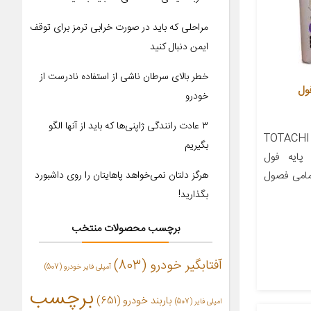
مراحلی که باید در صورت خرابی ترمز برای توقف
ایمن دنبال کنید
خطر بالای سرطان ناشی از استفاده نادرست از
س توتاچی مدل LSD فول
خودرو
۳ عادت رانندگی ژاپنی‌ها که باید از آنها الگو
معرفی محصول روغن گیربکس TOTACHI
بگیریم
ا روغن پایه فول
 کیفی GL-5 در تمامی فصول
هرگز دلتان نمی‌خواهد پاهایتان را روی داشبورد
بگذارید!
برچسب محصولات منتخب
آفتابگیر خودرو
(803)
آمپلی فایر خودرو
(507)
برچسب
باربند خودرو
(651)
امپلی فایر
(507)