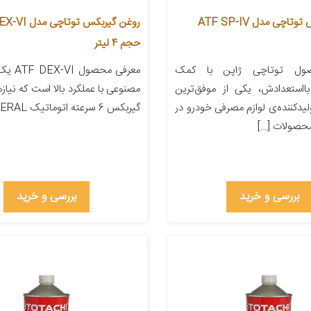
روغن گیربکس توتاچی مدل ATF SP-IV
روغن گیربکس توتا
حجم 4 لیتر
ول توتاچی ژاپن با کمک
معرفی محص
ااستعدادش، یکی از موفق‌ترین
مصنوعی با عملکرد بالا است که نیا
یدکننده‌ی لوازم مصرفی خودرو در
گیربکس 6 سرعته اتوماتیک GENERAL […]
حصولات […]
بررسی و خرید
بررسی و خرید