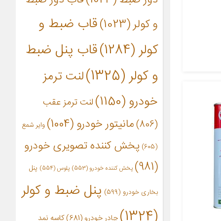
قاب ضبط و
و کولر
(1023)
کولر
(1284)
قاب پنل ضبط
و کولر
(1325)
لنت ترمز
خودرو
(1150)
لنت ترمز عقب
مانیتور خودرو
(1004)
(806)
وایر شمع
پخش کننده تصویری خودرو
(605)
(981)
پنل
پخش کننده خودرو
(553)
پلوس
(554)
پنل ضبط و کولر
بخاری خودرو
(599)
(1324)
چادر خودرو
(681)
کاسه نمد