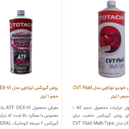
روغن گیربکس خودرو توتاچی مدل CVT Fluid
روغن گیربکس توتا
حجم 1 لیتر
معرفی محصول جزئیات محصول حجم کالا ۱
معرفی محص
های روغن گیربکس مناسب برای
مصنوعی با عملکرد بالا است که نیا
گیربکس خودکار مدل CVT Fluid Multi-Type
گیربکس 6 سرعته اتوماتیک GENERAL […]