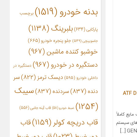
بدنه خودرو
(1519)
برچسب
بلبرینگ
(1138)
پارکابی
(634)
جلو پنجره خودرو
(665)
جاسوییچی
(549)
خوشبو کننده ماشین
(967)
دستگیره در خودرو
(967)
دستگیره در
دیسک ترمز
(822)
سر
داخلی خودرو
(595)
سیبک
دنده
(837)
سردنده
(837)
چی مدل ATF DEX-VI
(1254)
قاب آینه جانبی
(556)
ضبط خودرو
(511)
ول ATF DEX-VI یک مایع کاملاً
قاب دریچه کولر
(1159)
قاب
زهای سیستم
دور ضبط
(1023)
قاب دور ضبط