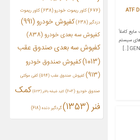
چی مدل ATF DEX-VI
(676)
کاور ریموت خودرو
(638)
کاور ریموت
کفپوش خودرو
(991)
دزدگیر
(638)
ول ATF DEX-VI یک مایع کاملاً
کفپوش سه بعدی خودرو
(838)
زهای سیستم
کفپوش سه بعدی صندوق عقب
(1013)
کفپوش صندوق خودرو
(913)
کفپوش صندوق عقب
(594)
کفی موکتی
کمک
صندوق خودرو
(602)
کلید شیشه بالابر
(523)
فنر
(1353)
گردگیر دنده
(618)