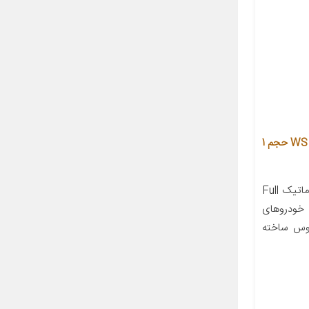
روغن گیربکس خودرو توتاچی مدل WS حجم 1
معرفی محصول روغن گیربکس اتوماتیک Full
وعه خودروهای
سوس ساخته