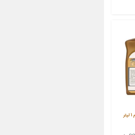
روغن گیربکس سوآر مدل CVT حجم 1 لیتر