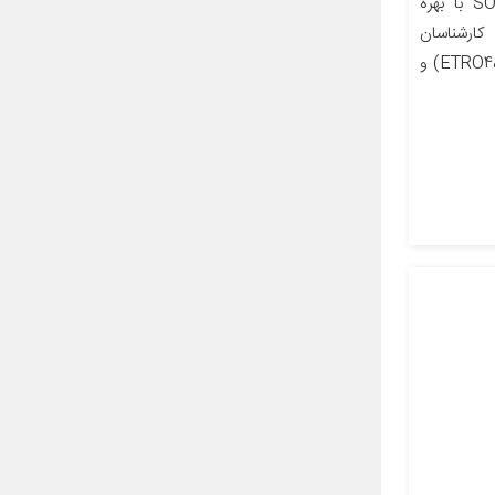
معرفی محصول برند تجاری SOAR با بهره
ارشناسان
وتکنولوژی روز دنیا نظیر گروه (ETRO4&6) و