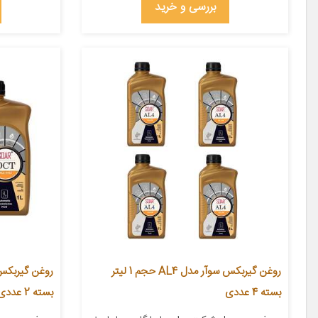
بررسی و خرید
روغن گیربکس سوآر مدل AL4 حجم 1 لیتر
بسته 4 عددی
بسته 2 عددی