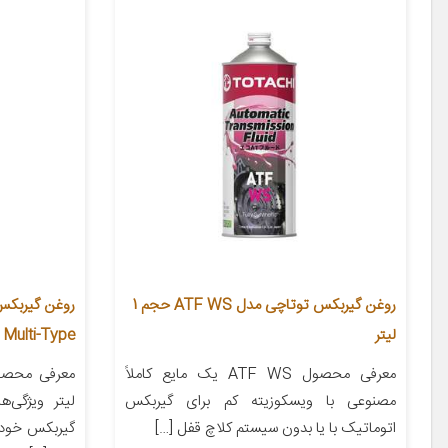
روغن گیربکس توتاچی مدل ATF WS حجم 1
لیتر
Multi-Type حجم 1 لیتر
معرفی محصول ATF WS یک مایع کاملاً
مصنوعی با ویسکوزیته کم برای گیربکس
لیتر ویژگی‌
اتوماتیک با یا بدون سیستم کلاچ قفل […]