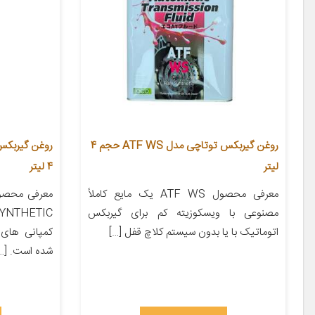
روغن گیربکس توتاچی مدل ATF WS حجم 4
لیتر
4 لیتر
معرفی محصول ATF WS یک مایع کاملاً
مصنوعی با ویسکوزیته کم برای گیربکس
اتوماتیک با یا بدون سیستم کلاچ قفل […]
کمپانی های
شده است. […