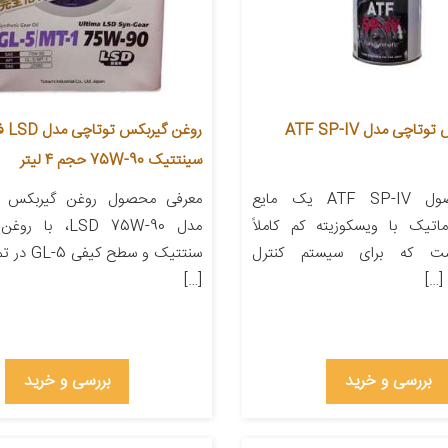
روغن گیربکس توتاچی مدل ATF SP-IV
روغن گیربک
سینتتیک 75W-90 حجم 4 لیتر
معرفی محصول ATF SP-IV یک مایع
اتیک با ویسکوزیته کم کاملاً
مدل LSD 75W-90، ب
ت که برای سیستم کنترل
سنتتیک و سطح
[…]
بررسی و خرید
بررسی و خرید