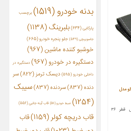
بدنه خودرو
(1519)
برچسب
بلبرینگ
(1138)
پارکابی
(634)
جلو پنجره خودرو
(665)
جاسوییچی
(549)
خوشبو کننده ماشین
(967)
دستگیره در خودرو
(967)
دستگیره در
دیسک ترمز
(822)
سر
داخلی خودرو
(595)
سیبک
دنده
(837)
سردنده
(837)
رم درجه 1 پاسیکو مدل
(1254)
قاب آینه جانبی
(556)
ضبط خودرو
(511)
معرفی محصول جزئیات محصول قطر ۳۶
قاب دریچه کولر
(1159)
قاب
دور ضبط
(1023)
قاب دور ضبط