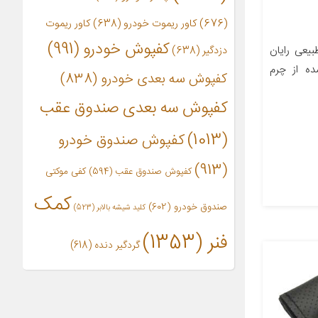
(676)
کاور ریموت خودرو
(638)
کاور ریموت
کفپوش خودرو
(991)
یعی رایان
دزدگیر
(638)
ه از چرم
کفپوش سه بعدی خودرو
(838)
کفپوش سه بعدی صندوق عقب
(1013)
کفپوش صندوق خودرو
(913)
کفپوش صندوق عقب
(594)
کفی موکتی
کمک
صندوق خودرو
(602)
کلید شیشه بالابر
(523)
فنر
(1353)
گردگیر دنده
(618)