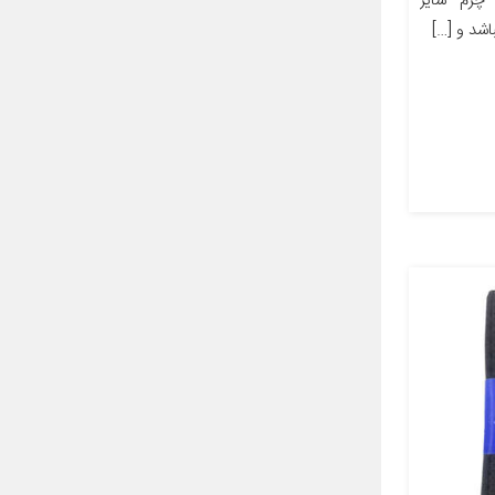
رم جنس چرم سایر
شد و […]