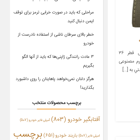
مراحلی که باید در صورت خرابی ترمز برای توقف
ایمن دنبال کنید
خطر بالای سرطان ناشی از استفاده نادرست از
خودرو
معرفی محصول جزئیات محصول قطر ۳۶
۳ عادت رانندگی ژاپنی‌ها که باید از آنها الگو
 جنس چرم مصنوعی
بگیریم
ي به […]
هرگز دلتان نمی‌خواهد پاهایتان را روی داشبورد
بگذارید!
برچسب محصولات منتخب
آفتابگیر خودرو
(803)
آمپلی فایر خودرو
(507)
برچسب
باربند خودرو
(651)
امپلی فایر
(507)