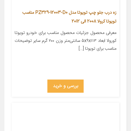
زه درب جلو چپ تویوتا مدل PZ329-12003-D0 مناسب
تویوتا کرولا 2008 الی 2012
معرفی محصول جزئیات محصول مناسب برای خودرو تویوتا
کورولا ابعاد ۵x۹x۱۱۳ سانتی‌متر وزن ۲۰۰ گرم سایر توضیحات
مناسب برای تویوتا […]
بررسی و خرید