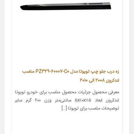
زه درب جلو چپ تویوتا مدل PZ329-60007-C0 مناسب
لندکروزر 2008 الی 2010
معرفی محصول جزئیات محصول مناسب برای خودرو تویوتا
لندکروزر ابعاد ۵x۱۰x۱۱۵ سانتی‌متر وزن ۶۰۰ گرم سایر
توضیحات مناسب برای تویوتا […]