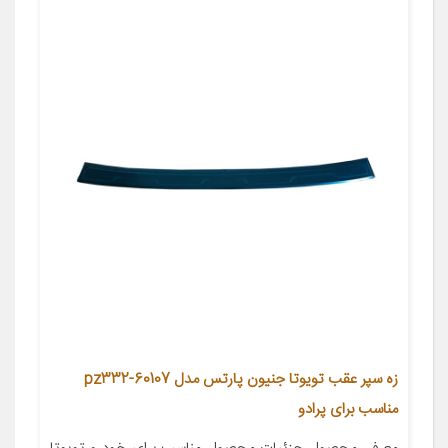
زه سپر عقب تویوتا جنیون پارتس مدل pz332-60107
مناسب برای پرادو