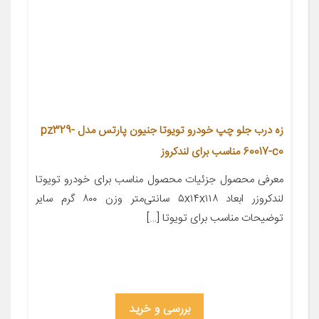
زه درب جلو چپ خودرو تویوتا جنیون پارتس مدل pz329-
60017-c0 مناسب برای لندکروز
معرفی محصول جزئیات محصول مناسب برای خودرو تویوتا
لندکروزر ابعاد ۵x۱۴x۱۱۸ سانتی‌متر وزن ۸۰۰ گرم سایر
توضیحات مناسب برای تویوتا […]
بررسی و خرید