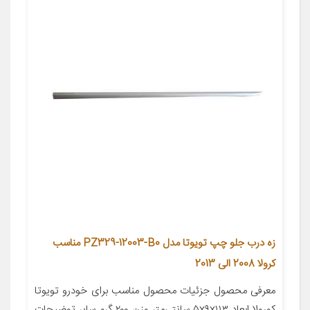
زه درب جلو چپ تویوتا مدل PZ329-12003-B0 مناسب
کرولا 2008 الی 2013
معرفی محصول جزئیات محصول مناسب برای خودرو تویوتا
کورولا ابعاد ۵x۹x۱۱۳ سانتی‌متر وزن ۲۰۰ گرم سایر توضیحات