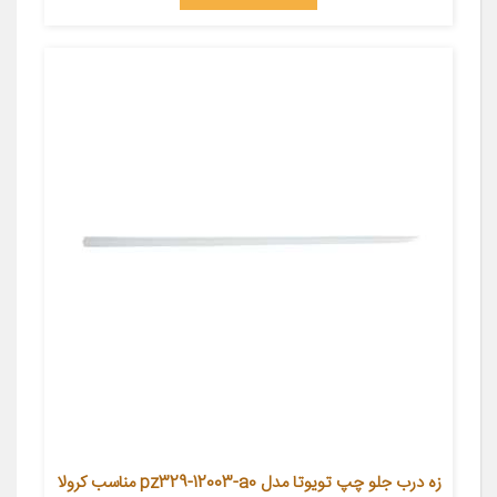
زه درب جلو چپ تویوتا مدل pz329-12003-a0 مناسب کرولا