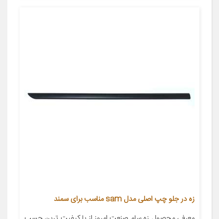
زه در جلو چپ اصلی مدل sam مناسب برای سمند
معرفی محصول زه سام صنعت امروز از با کیفیت ترین چسب