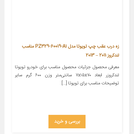
زه درب عقب چپ تویوتا مدل PZ329-60019-A1 مناسب
لندکروز 2011 – 2013
معرفی محصول جزئیات محصول مناسب برای خودرو تویوتا
لندکروزر ابعاد ۷x۱۵x۷۰ سانتی‌متر وزن ۶۰۰ گرم سایر
توضیحات مناسب برای تویوتا […]
بررسی و خرید