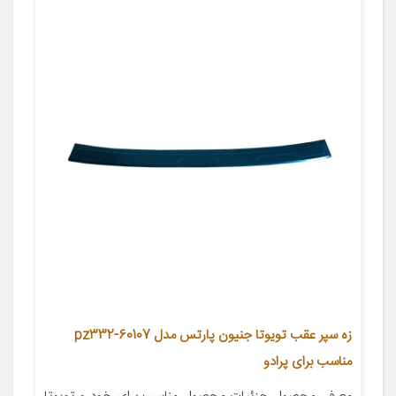
زه سپر عقب تویوتا جنیون پارتس مدل pz332-60107
مناسب برای پرادو