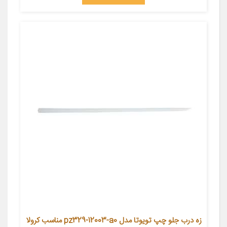
زه درب جلو چپ تویوتا مدل pz329-12003-a0 مناسب کرولا