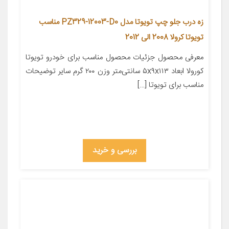
زه درب جلو چپ تویوتا مدل PZ329-12003-D0 مناسب
تویوتا کرولا 2008 الی 2012
معرفی محصول جزئیات محصول مناسب برای خودرو تویوتا
کورولا ابعاد ۵x۹x۱۱۳ سانتی‌متر وزن ۲۰۰ گرم سایر توضیحات
مناسب برای تویوتا […]
بررسی و خرید