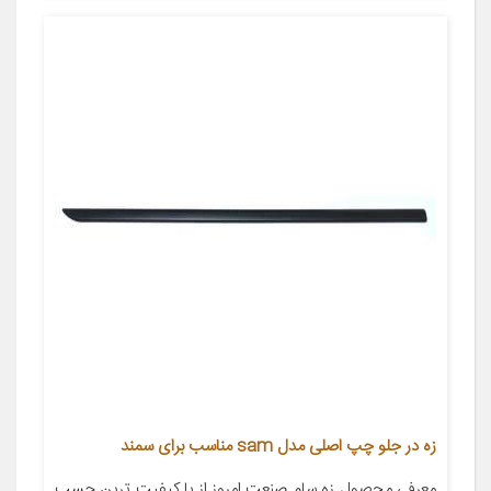
زه در جلو چپ اصلی مدل sam مناسب برای سمند
معرفی محصول زه سام صنعت امروز از با کیفیت ترین چسب