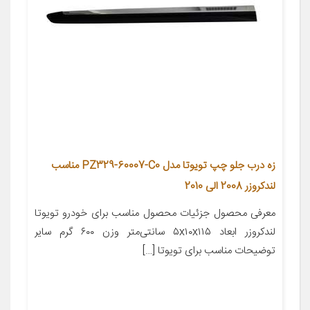
زه درب جلو چپ تویوتا مدل PZ329-60007-C0 مناسب
لندکروزر 2008 الی 2010
معرفی محصول جزئیات محصول مناسب برای خودرو تویوتا
لندکروزر ابعاد ۵x۱۰x۱۱۵ سانتی‌متر وزن ۶۰۰ گرم سایر
توضیحات مناسب برای تویوتا […]