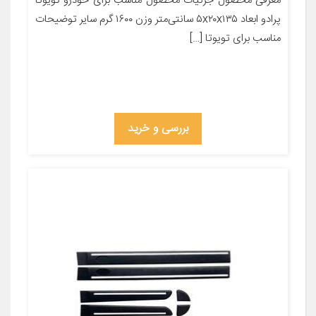
معرفی محصول جزئیات محصول مناسب برای خودرو تویوتا
پرادو ابعاد ۵x۲۰x۱۳۵ سانتی‌متر وزن ۱۶۰۰ گرم سایر توضیحات
مناسب برای تویوتا […]
بررسی و خرید