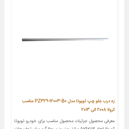
زه درب جلو چپ تویوتا مدل PZ329-12003-B0 مناسب
کرولا 2008 الی 2013
معرفی محصول جزئیات محصول مناسب برای خودرو تویوتا
کورولا ابعاد ۵x۹x۱۱۳ سانتی‌متر وزن ۲۰۰ گرم سایر توضیحات