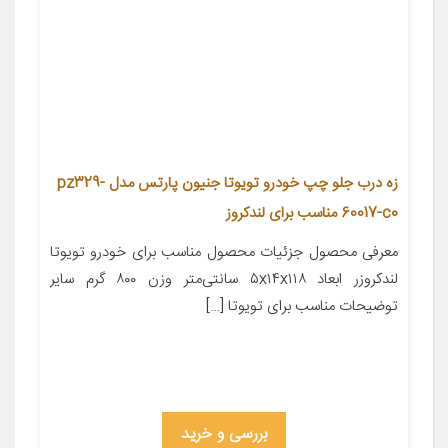
زه درب جلو چپ خودرو تویوتا جنیون پارتس مدل pz329-
60017-c0 مناسب برای لندکروز
معرفی محصول جزئیات محصول مناسب برای خودرو تویوتا
لندکروزر ابعاد ۵x۱۴x۱۱۸ سانتی‌متر وزن ۸۰۰ گرم سایر
توضیحات مناسب برای تویوتا […]
بررسی و خرید