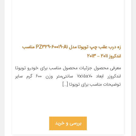
زه درب عقب چپ تویوتا مدل PZ329-60019-A1 مناسب
لندکروز 2011 – 2013
معرفی محصول جزئیات محصول مناسب برای خودرو تویوتا
لندکروزر ابعاد ۷x۱۵x۷۰ سانتی‌متر وزن ۶۰۰ گرم سایر
توضیحات مناسب برای تویوتا […]
بررسی و خرید