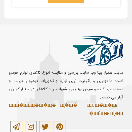
سایت همیار پینا وب سایت بررسی و مقایسه انواع کالاهای لوازم خودرو
است. ما بهترین و باکیفیت ترین لوازم و تجهیزات خودرو را بررسی و
دسته بندی کرده و سپس بهترین پیشنهاد خرید کالاها را در اختیار کاربران
قرار می دهیم.
ШЇШ�ШЁШ�Ш�Щ� Щ�Ш�
ШЄЩ�Ш�Ші
ШЁШ� Щ�Ш�