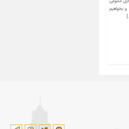
یل متنوعی
و بخواهیم
]