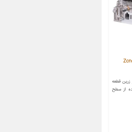
Zcng0091180
زرین قطعه
ه از سطح