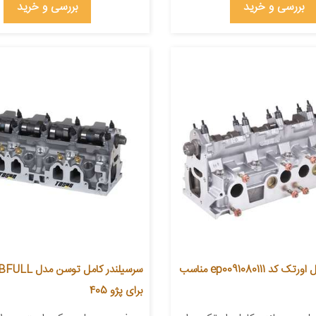
بررسی و خرید
بررسی و خرید
سرسیلندر کامل اورتک کد ep0091080111 مناسب
برای پژو 405