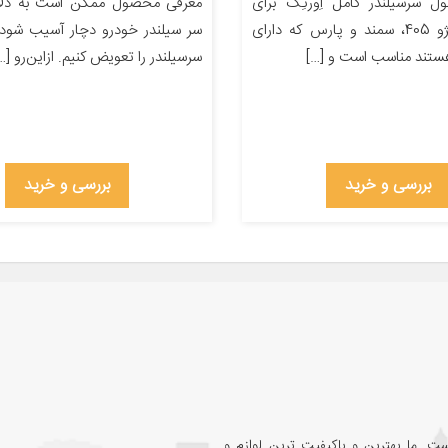
 سرسیلندر کامل اِورتِک برای
معرفی محصول ممکن است به دلا
خودروهای پژو 405، سمند و پارس که دارای
سر سیلندر خودرو دچار آسیب شود 
سرسیلندر را تعویض کنیم. ازاین‌رو […
بررسی و خرید
بررسی و خرید
ت. ما بهترین و باکیفیت ترین لوازم و