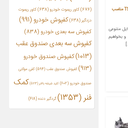
سرسیلندر توسن مدل TS7FULL405 مناسب
(676)
کاور ریموت خودرو
(638)
کاور ریموت
کفپوش خودرو
(991)
دزدگیر
(638)
یل متنوعی
کفپوش سه بعدی خودرو
(838)
و بخواهیم
کفپوش سه بعدی صندوق عقب
]
(1013)
کفپوش صندوق خودرو
(913)
کفپوش صندوق عقب
(594)
کفی موکتی
کمک
صندوق خودرو
(602)
کلید شیشه بالابر
(523)
فنر
(1353)
گردگیر دنده
(618)