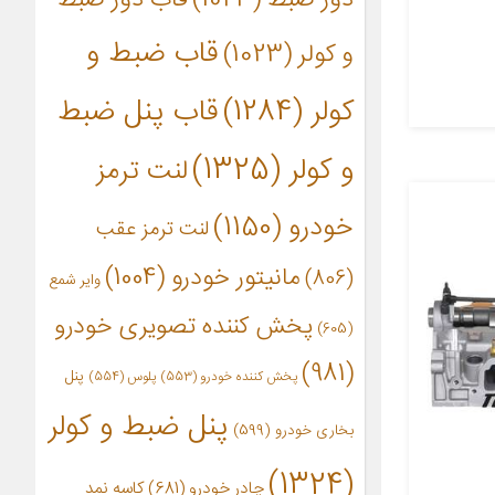
قاب ضبط و
و کولر
(1023)
کولر
(1284)
قاب پنل ضبط
و کولر
(1325)
لنت ترمز
خودرو
(1150)
لنت ترمز عقب
مانیتور خودرو
(1004)
(806)
وایر شمع
پخش کننده تصویری خودرو
(605)
(981)
پنل
پخش کننده خودرو
(553)
پلوس
(554)
پنل ضبط و کولر
بخاری خودرو
(599)
(1324)
چادر خودرو
(681)
کاسه نمد