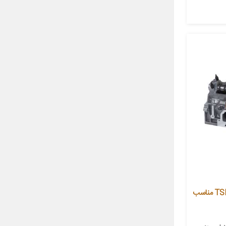
سرسیلندر کامل توسن مدل TSBFULL مناسب