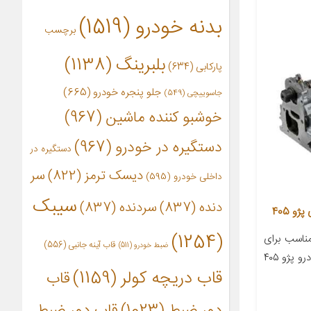
بدنه خودرو
(1519)
برچسب
بلبرینگ
(1138)
پارکابی
(634)
جلو پنجره خودرو
(665)
جاسوییچی
(549)
خوشبو کننده ماشین
(967)
دستگیره در خودرو
(967)
دستگیره در
دیسک ترمز
(822)
سر
داخلی خودرو
(595)
سیبک
دنده
(837)
سردنده
(837)
(1254)
اسب برای
قاب آینه جانبی
(556)
ضبط خودرو
(511)
خودرو پژو ۴۰۵ توضیحات مدل خودرو پژو ۴۰۵
قاب دریچه کولر
(1159)
قاب
دور ضبط
(1023)
قاب دور ضبط