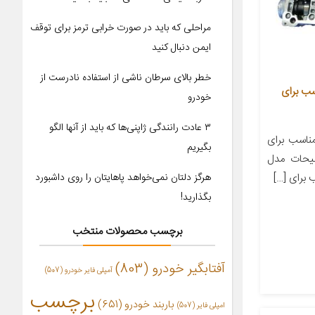
مراحلی که باید در صورت خرابی ترمز برای توقف
ایمن دنبال کنید
خطر بالای سرطان ناشی از استفاده نادرست از
 ایساکو مدل 09 مناسب برای
خودرو
۳ عادت رانندگی ژاپنی‌ها که باید از آنها الگو
اسب برای
بگیریم
۲۰۷ رانا توضیحات مدل
برای […]
هرگز دلتان نمی‌خواهد پاهایتان را روی داشبورد
بگذارید!
برچسب محصولات منتخب
آفتابگیر خودرو
(803)
آمپلی فایر خودرو
(507)
برچسب
باربند خودرو
(651)
امپلی فایر
(507)