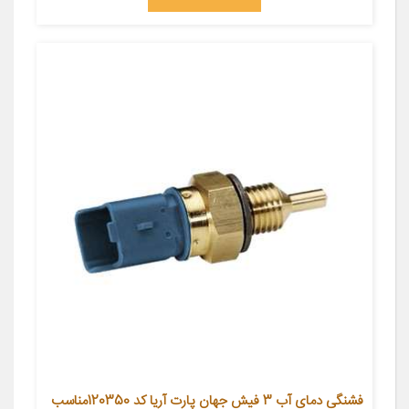
فشنگی دمای آب 3 فیش جهان پارت آریا کد 120350مناسب