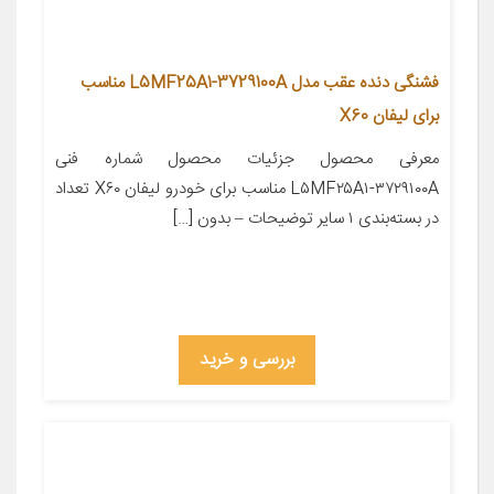
فشنگی دنده عقب مدل L5MF25A1-3729100A مناسب
برای لیفان X60
معرفی محصول جزئیات محصول شماره فنی
L۵MF۲۵A۱-۳۷۲۹۱۰۰A مناسب برای خودرو لیفان X۶۰ تعداد
در بسته‌بندی ۱ سایر توضیحات – بدون […]
بررسی و خرید