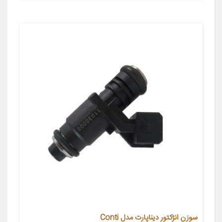
سوزن انژکتور دیناپارت مدل Conti