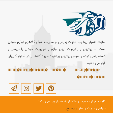
سایت همیار پینا وب سایت بررسی و مقایسه انواع کالاهای لوازم خودرو
است. ما بهترین و باکیفیت ترین لوازم و تجهیزات خودرو را بررسی و
دسته بندی کرده و سپس بهترین پیشنهاد خرید کالاها را در اختیار کاربران
قرار می دهیم.
ШЇШ�ШЁШ�Ш�Щ� Щ�Ш�
ШЄЩ�Ш�Ші
ШЁШ� Щ�Ш�
کلیه حقوق محفوظ و متعلق به همیار پینا می باشد
طراحی سایت و سئو:
رایاطرح