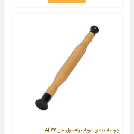
چوب آب بندی سوپاپ راهسول مدل AF311