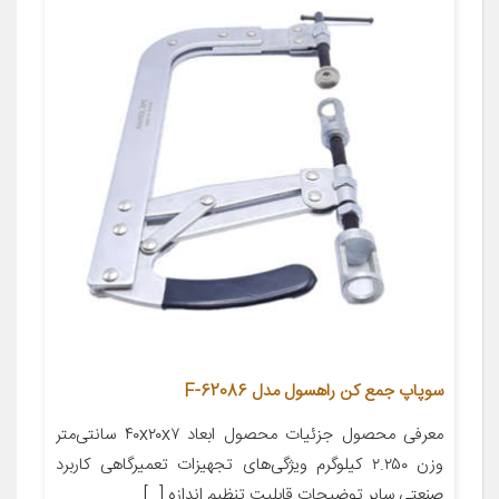
سوپاپ جمع کن راهسول مدل F-62086
معرفی محصول جزئیات محصول ابعاد ۴۰x۲۰x۷ سانتی‌متر
وزن ۲.۲۵۰ کیلوگرم ویژگی‌های تجهیزات تعمیرگاهی کاربرد
صنعتی سایر توضیحات قابلیت تنظیم اندازه […]