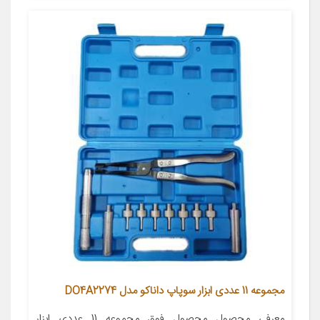
مجموعه 11 عددی ابزار سوپاپ داناکو مدل DO4A2274
معرفی محصول محصول فوق مجموعه 11 عددی ابزار