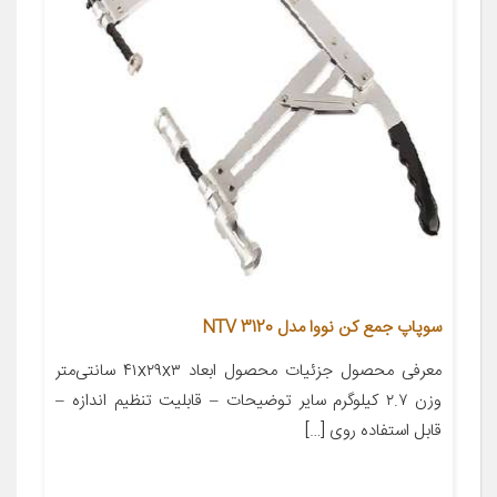
سوپاپ جمع کن نووا مدل NTV 3120
معرفی محصول جزئیات محصول ابعاد ۴۱x۲۹x۳ سانتی‌متر
وزن ۲.۷ کیلوگرم سایر توضیحات – قابلیت تنظیم اندازه –
قابل استفاده روی […]