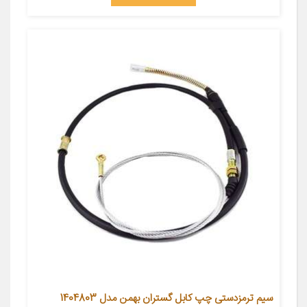
سیم ترمزدستی چپ کابل گستران بهمن مدل 1404803