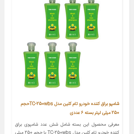
شامپو براق کننده خودرو تام کلین مدل TC-250wbsحجم
250 میلی لیتر بسته ۶ عددی
معرفی محصول این بسته شامل شش عدد شامپوی براق
کننده خودرو تام کلین مدل TC-250wbs با حجم 250 میلی