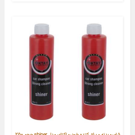
شامپو بدنه و براق کننده خودرو اکتای مدل shiner حجم 250