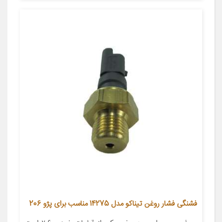
فشنگی فشار روغن تیناکو مدل 14275 مناسب برای پژو 206