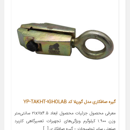
گیره صافکاری مدل گوریلا کد YP-TAKHT-1GHOLAB
معرفی محصول جزئیات محصول ابعاد ۲۱x۷x۴.۵ سانتی‌متر
وزن ۱.۹۰۰ کیلوگرم ویژگی‌های تجهیزات تعمیرگاهی کاربرد
صنعتی سایر توضیحات – گیره صافکاری […]