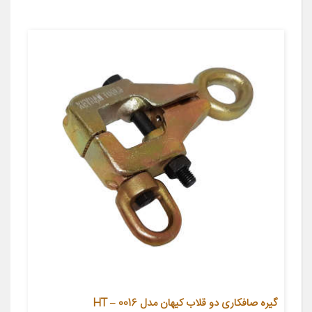
گیره صافکاری دو قلاب کیهان مدل HT – 0016