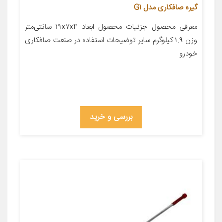
گیره صافکاری مدل G1
معرفی محصول جزئیات محصول ابعاد ۲۱x۷x۴ سانتی‌متر
وزن ۱.۹ کیلوگرم سایر توضیحات استفاده در صنعت صافکاری
خودرو
بررسی و خرید