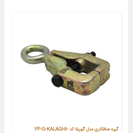
گیره صافکاری مدل گوریلا کد YP-G-KALAGHI-