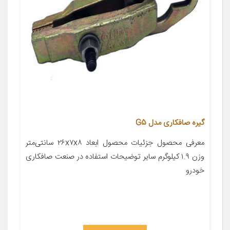
گیره صافکاری مدل G5
معرفی محصول جزئیات محصول ابعاد ۲۶x۷x۸ سانتی‌متر
وزن ۱.۹ کیلوگرم سایر توضیحات استفاده در صنعت صافکاری
خودرو