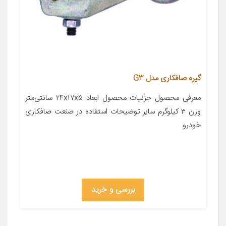
گیره صافکاری مدل G3
معرفی محصول جزئیات محصول ابعاد ۲۴x۱۷x۵ سانتی‌متر
وزن ۳ کیلوگرم سایر توضیحات استفاده در صنعت صافکاری
خودرو
بررسی و خرید