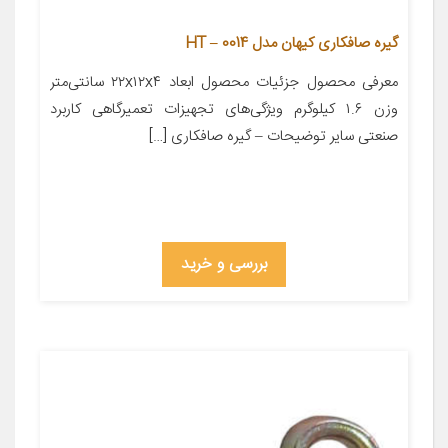
گیره صافکاری کیهان مدل HT – 0014
معرفی محصول جزئیات محصول ابعاد ۲۲x۱۲x۴ سانتی‌متر
وزن ۱.۶ کیلوگرم ویژگی‌های تجهیزات تعمیرگاهی کاربرد
صنعتی سایر توضیحات – گیره صافکاری […]
بررسی و خرید