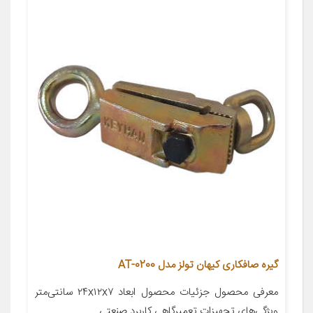
گیره صافکاری کیهان تولز مدل AT-0200
معرفی محصول جزئیات محصول ابعاد ۲۴x۱۲x۷ سانتی‌متر
ویژگی‌های تجهیزات تعمیرگاهی کاربرد صنعتی