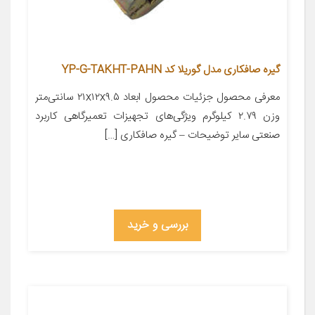
گیره صافکاری مدل گوریلا کد YP-G-TAKHT-PAHN
معرفی محصول جزئیات محصول ابعاد ۲۱x۱۲x۹.۵ سانتی‌متر
وزن ۲.۷۹ کیلوگرم ویژگی‌های تجهیزات تعمیرگاهی کاربرد
صنعتی سایر توضیحات – گیره صافکاری […]
بررسی و خرید