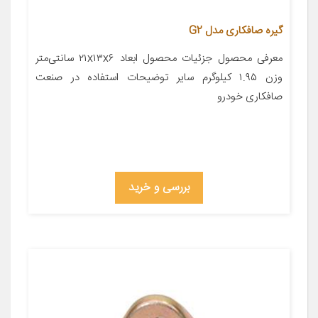
گیره صافکاری مدل G2
معرفی محصول جزئیات محصول ابعاد ۲۱x۱۳x۶ سانتی‌متر
وزن ۱.۹۵ کیلوگرم سایر توضیحات استفاده در صنعت
صافکاری خودرو
بررسی و خرید