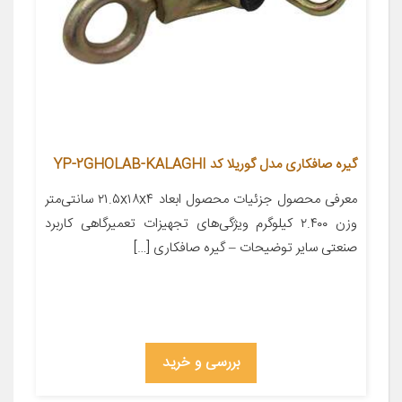
گیره صافکاری مدل گوریلا کد YP-2GHOLAB-KALAGHI
معرفی محصول جزئیات محصول ابعاد ۲۱.۵x۱۸x۴ سانتی‌متر
وزن ۲.۴۰۰ کیلوگرم ویژگی‌های تجهیزات تعمیرگاهی کاربرد
صنعتی سایر توضیحات – گیره صافکاری […]
بررسی و خرید