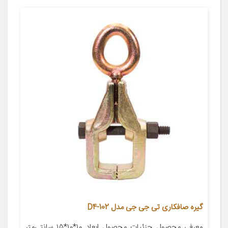
گیره صافکاری تی جی جی مدل D4-102
معرفی محصول جزئیات محصول ابعاد ۱۰*۱۰*۱۵ سانتی‌متر