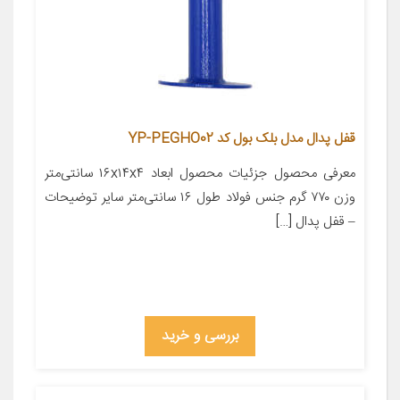
قفل پدال مدل بلک بول کد YP-PEGHO02
معرفی محصول جزئیات محصول ابعاد ۱۶x۱۴x۴ سانتی‌متر
وزن ۷۷۰ گرم جنس فولاد طول ۱۶ سانتی‌متر سایر توضیحات
– قفل پدال […]
بررسی و خرید