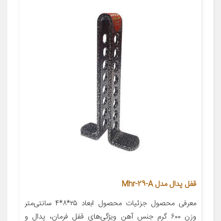
قفل پدال مدل Mhr-29-A
معرفی محصول جزئیات محصول ابعاد ۲۵*۸*۴ سانتی‌متر
وزن ۶۰۰ گرم جنس آهن ویژگی‌های قفل فرمان، پدال و