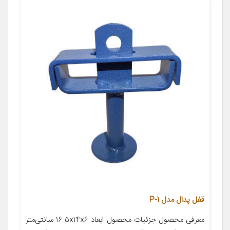
قفل پدال مدل P-1
معرفی محصول جزئیات محصول ابعاد ۱۶.۵x۱۴x۶ سانتی‌متر