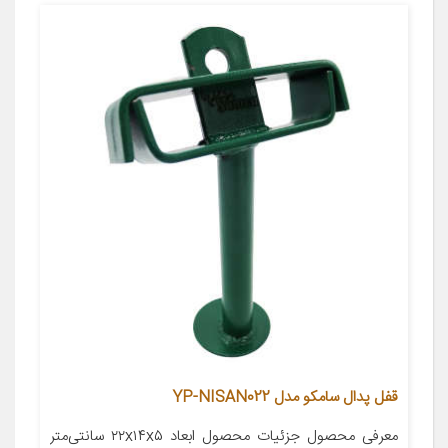
قفل پدال سامکو مدل YP-NISAN022
معرفی محصول جزئیات محصول ابعاد ۲۲x۱۴x۵ سانتی‌متر