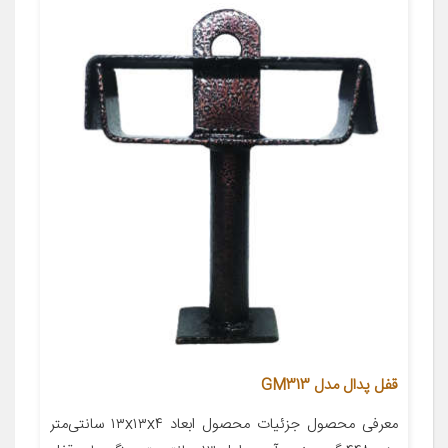
قفل پدال مدل GM313
معرفی محصول جزئیات محصول ابعاد ۱۳x۱۳x۴ سانتی‌متر