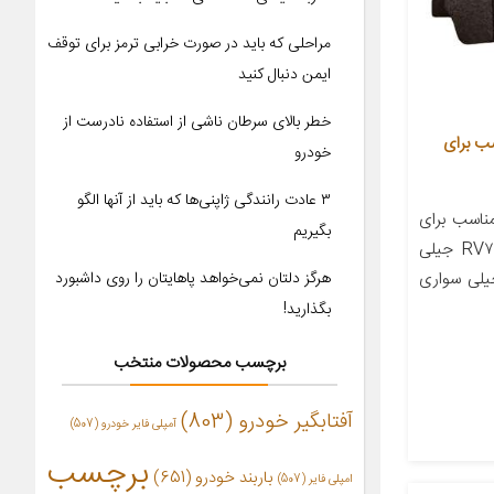
مراحلی که باید در صورت خرابی ترمز برای توقف
ایمن دنبال کنید
خطر بالای سرطان ناشی از استفاده نادرست از
زتک مدل 1621 مناسب برای
خودرو
۳ عادت رانندگی ژاپنی‌ها که باید از آنها الگو
اسب برای
بگیریم
خودرو جیلی EC۷ جیلی امگرند RV۷ جیلی
 جیلی سواری
هرگز دلتان نمی‌خواهد پاهایتان را روی داشبورد
بگذارید!
برچسب محصولات منتخب
آفتابگیر خودرو
(803)
آمپلی فایر خودرو
(507)
برچسب
باربند خودرو
(651)
امپلی فایر
(507)