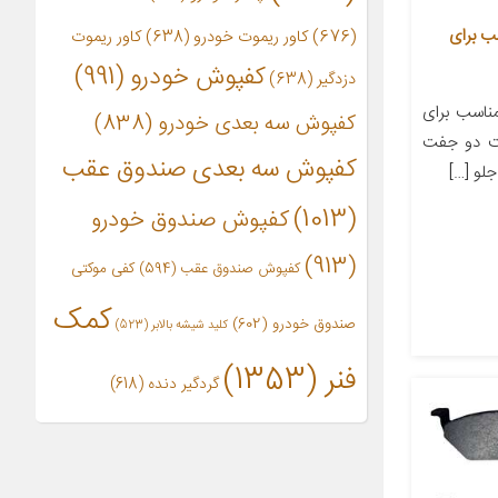
تک مدل 1397 مناسب برای
(676)
کاور ریموت خودرو
(638)
کاور ریموت
کفپوش خودرو
(991)
دزدگیر
(638)
اسب برای
کفپوش سه بعدی خودرو
(838)
ی‌های لنت دو جفت
کفپوش سه بعدی صندوق عقب
لو […]
(1013)
کفپوش صندوق خودرو
(913)
کفپوش صندوق عقب
(594)
کفی موکتی
کمک
صندوق خودرو
(602)
کلید شیشه بالابر
(523)
فنر
(1353)
گردگیر دنده
(618)