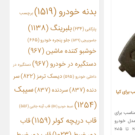
بدنه خودرو
(1519)
برچسب
بلبرینگ
(1138)
پارکابی
(634)
جلو پنجره خودرو
(665)
جاسوییچی
(549)
خوشبو کننده ماشین
(967)
دستگیره در خودرو
(967)
دستگیره در
دیسک ترمز
(822)
سر
داخلی خودرو
(595)
سیبک
دنده
(837)
سردنده
(837)
زتک مدل 1295 مناسب برای کیا
(1254)
قاب آینه جانبی
(556)
ضبط خودرو
(511)
اسب برای
قاب دریچه کولر
(1159)
قاب
مدل خودرو
مناسب برای اسپورتیج سال ۲۰۱۰ تا ۲۰۱۵
دور ضبط
(1023)
قاب دور ضبط