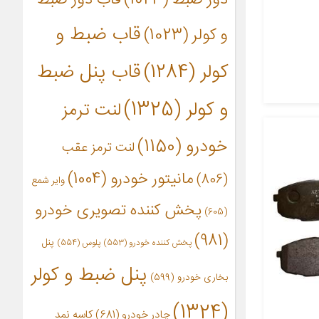
قاب ضبط و
و کولر
(1023)
کولر
(1284)
قاب پنل ضبط
و کولر
(1325)
لنت ترمز
خودرو
(1150)
لنت ترمز عقب
مانیتور خودرو
(1004)
(806)
وایر شمع
پخش کننده تصویری خودرو
(605)
(981)
پنل
پخش کننده خودرو
(553)
پلوس
(554)
پنل ضبط و کولر
بخاری خودرو
(599)
(1324)
چادر خودرو
(681)
کاسه نمد