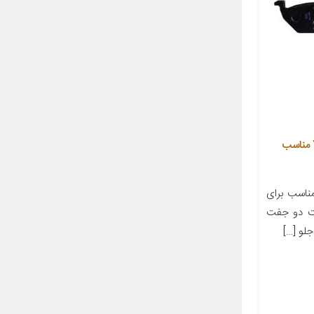
لنت ترمز جلو آزتک بریک مدل 768 مناسب
اسب برای
ی‌های لنت دو جفت
لو […]