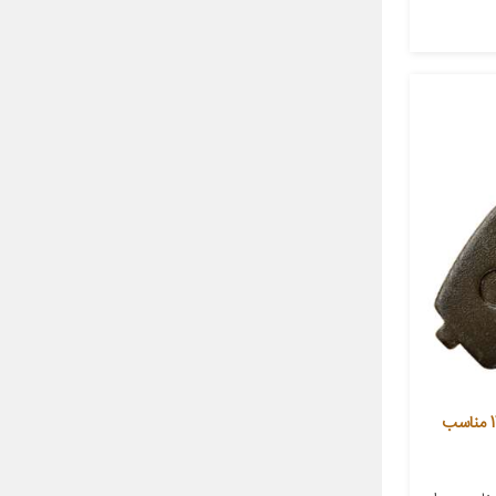
لنت ترمز جلو آزتک بریک مدل 1295 مناسب