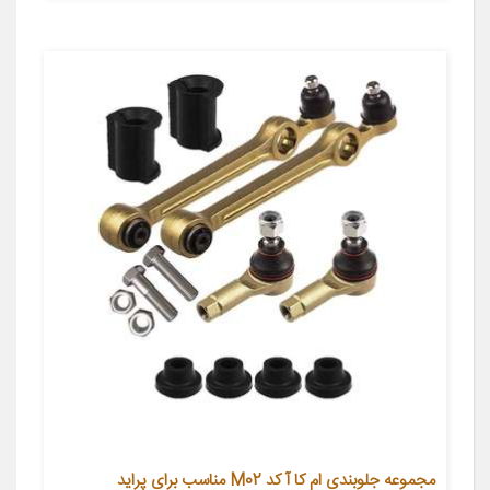
مجموعه جلوبندی ام کا آ کد M02 مناسب برای پراید