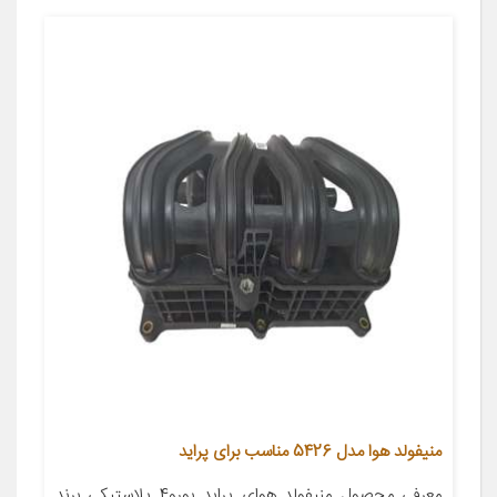
منیفولد هوا مدل 5426 مناسب برای پراید
معرفی محصول منیفولد هوای پراید یورو4 پلاستیکی برند