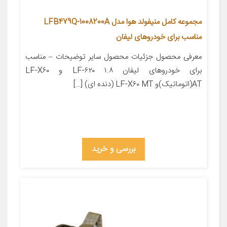
مجموعه کامل منیفولد هوا مدل LFB479Q-1008200A
مناسب برای خودروهای لیفان
معرفی محصول جزئیات محصول سایر توضیحات – مناسب
برای خودروهای لیفان LF-۶۲۰ ۱.۸ و LF-X۶۰
AT(اتوماتیک)و LF-X۶۰ MT (دنده ای) […]
بررسی و خرید