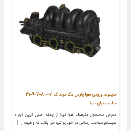
منيفولد ورودى هوا پارس مکا مولد كد 310907080006
مناسب براى تیبا
معرفی محصول منیفولد هوا تیبا از جمله اصلی ترین اجزاء
سیستم سوخت رسانی در خودرو تیبا می باشد که وظیفه […]