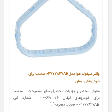
واشر منیفولد هوا مدل04777847AB مناسب برای
خودروهای لیفان
معرفی محصول جزئیات محصول سایر توضیحات – مناسب
برای خودروهای لیفان LF-۶۲۰ ۱.۶ – شماره فنی:
۰۴۷۷۷۸۴۷AB – ضریب مصرف […]