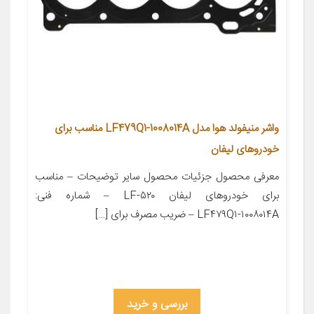
واشر منیفولد هوا مدل LF479Q1-1008014A مناسب برای
خودروهای لیفان
معرفی محصول جزئیات محصول سایر توضیحات – مناسب
برای خودروهای لیفان LF-۵۲۰ – شماره فنی:
LF۴۷۹Q۱-۱۰۰۸۰۱۴A – ضریب مصرف برای […]
بررسی و خرید