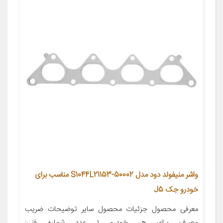
واشر منیفولد دود مدل S1044L21153-50002 مناسب برای
خودرو جک J5
معرفی محصول جزئیات محصول سایر توضیحات ضریب
مصرف برای هر خودرو ۱ عدد شماره فنی: