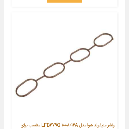
واشر منیفولد هوا مدل LFB479Q-1008014A مناسب برای