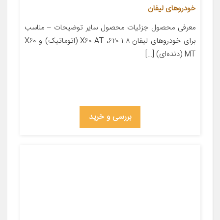
خودروهای لیفان
معرفی محصول جزئیات محصول سایر توضیحات – مناسب
برای خودروهای لیفان ۱.۸ ۶۲۰، X۶۰ AT (اتوماتیک) و X۶۰
MT (دنده‌ای) […]
بررسی و خرید