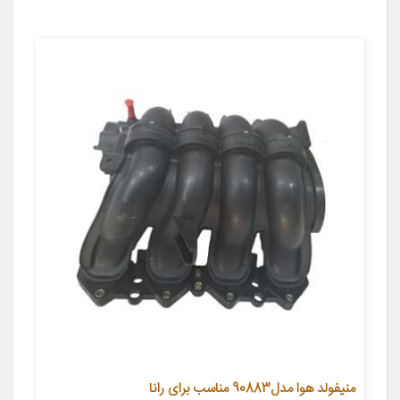
منیفولد هوا مدل90883 مناسب برای رانا