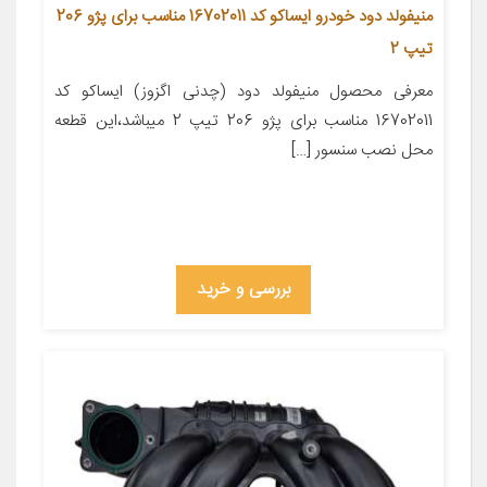
منیفولد دود خودرو ایساکو کد 16702011 مناسب برای پژو 206
تیپ 2
معرفی محصول منیفولد دود (چدنی اگزوز) ایساکو کد
16702011 مناسب برای پژو 206 تیپ 2 میباشد،این قطعه
محل نصب سنسور […]
بررسی و خرید