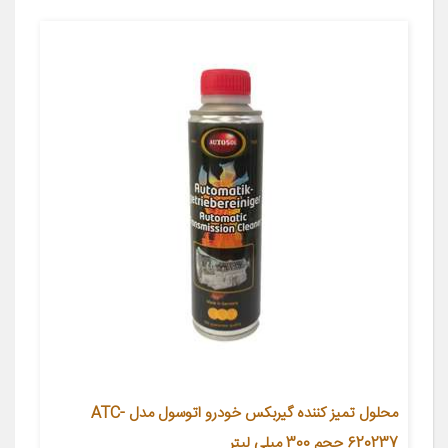
محلول تمیز کننده گیربکس خودرو اتوسول مدل ATC-
620237 حجم 300 میلی لیتر