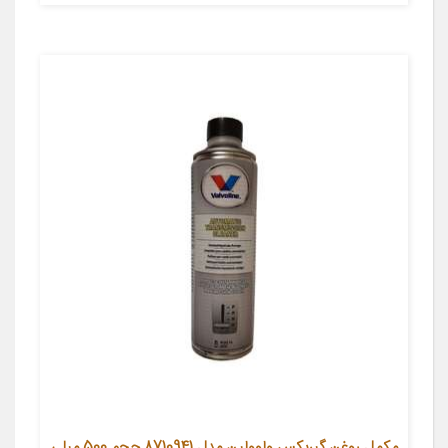
مکمل روغن گیربکس ولوولین مدل 8710941 حجم 500 میلی