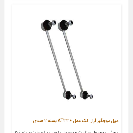
میل موجگیر آرال تک مدل AT336 بسته 2 عددی
معرفی محصول جزئیات محصول مناسب برای خودرو پژو ۲۰۶