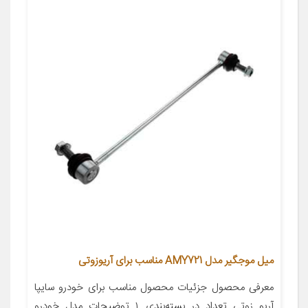
میل موجگیر مدل AMY721 مناسب برای آریوزوتی
معرفی محصول جزئیات محصول مناسب برای خودرو سایپا
آریو زوتی تعداد در بسته‌بندی ۱ توضیحات مدل خودرو