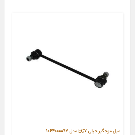
میل موجگیر جیلی EC7 مدل 1064000097