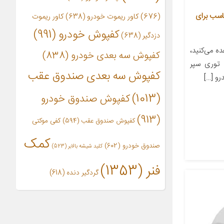
خودرو کوکلان کد 830 مناسب برای
(676)
کاور ریموت خودرو
(638)
کاور ریموت
کفپوش خودرو
(991)
دزدگیر
(638)
 می‌کنید،
کفپوش سه بعدی خودرو
(838)
توری سپر
کفپوش سه بعدی صندوق عقب
(1013)
کفپوش صندوق خودرو
(913)
کفپوش صندوق عقب
(594)
کفی موکتی
کمک
صندوق خودرو
(602)
کلید شیشه بالابر
(523)
فنر
(1353)
گردگیر دنده
(618)