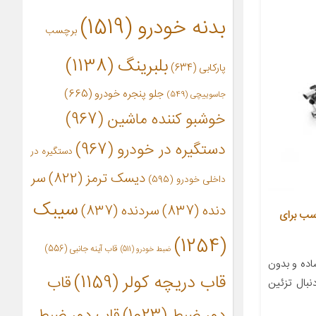
بدنه خودرو
(1519)
برچسب
بلبرینگ
(1138)
پارکابی
(634)
جلو پنجره خودرو
(665)
جاسوییچی
(549)
خوشبو کننده ماشین
(967)
دستگیره در خودرو
(967)
دستگیره در
دیسک ترمز
(822)
سر
داخلی خودرو
(595)
سیبک
دنده
(837)
سردنده
(837)
درو مدل SP100-L مناسب برای
(1254)
قاب آینه جانبی
(556)
ضبط خودرو
(511)
ده و بدون
قاب دریچه کولر
(1159)
قاب
بال تزئین
دور ضبط
(1023)
قاب دور ضبط