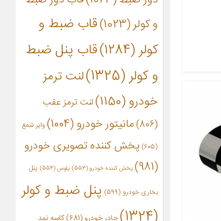
قاب ضبط و
و کولر
(1023)
کولر
(1284)
قاب پنل ضبط
و کولر
(1325)
لنت ترمز
خودرو
(1150)
لنت ترمز عقب
مانیتور خودرو
(1004)
(806)
وایر شمع
پخش کننده تصویری خودرو
(605)
(981)
پنل
پخش کننده خودرو
(553)
پلوس
(554)
پنل ضبط و کولر
بخاری خودرو
(599)
(1324)
چادر خودرو
(681)
کاسه نمد