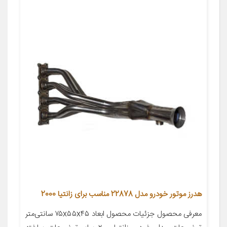
هدرز موتور خودرو مدل 22878 مناسب برای زانتیا 2000
معرفی محصول جزئیات محصول ابعاد ۷۵x۵۵x۴۵ سانتی‌متر