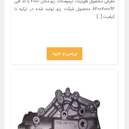
معرفی محصول هوزینگ ترموستات رنو مگان 2000 با کد فنی
8200700092 محصول شرکت رنو تولید شده در ترکیه با
کیفیت […]
بررسی و خرید