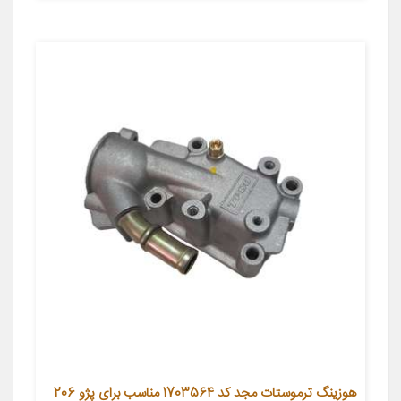
هوزینگ ترموستات مجد کد 1703564 مناسب برای پژو 206