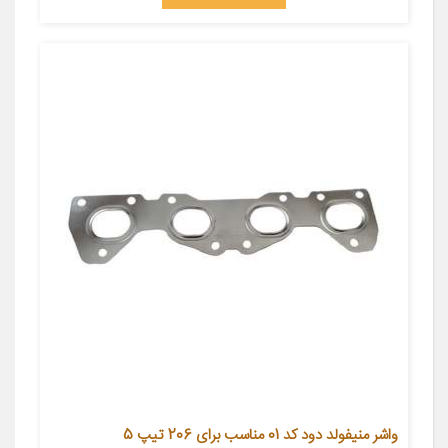
واشر منیفولد دود کد 01 مناسب برای 206 تیپ 5