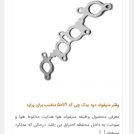
واشر منیفولد دود یدک چی کد 50119 مناسب برای پراید
معرفی محصول وظیفه منیفولد هوا هد‌ایت مخلوط هوا و
سوخت به د‌اخل محفظه احتراق می باشد د‌رحالی که عملکرد
منیفولد […]