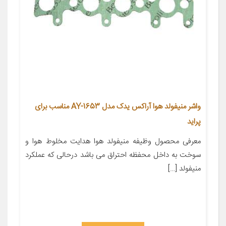
واشر منیفولد هوا آراکس یدک مدل AY-1653 مناسب برای
پراید
معرفی محصول وظیفه منیفولد هوا هد‌ایت مخلوط هوا و
سوخت به د‌اخل محفظه احتراق می باشد د‌رحالی که عملکرد
منیفولد […]