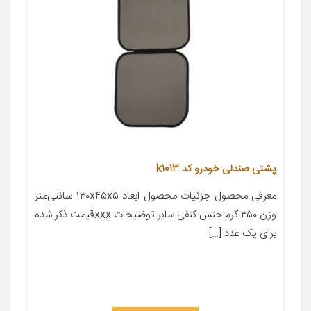
پشتی صندلی خودرو کد k1013
معرفی محصول جزئیات محصول ابعاد ۱۳۰x۴۵x۵ سانتی‌متر
وزن ۳۵۰ گرم جنس کنفی سایر توضیحات xxxقیمت ذکر شده
برای یک عدد […]