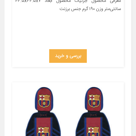
معرفی محصول جزئیات محصول ابعاد ۴۳.۵x۳۴.۵x۷
سانتی‌متر وزن ۱۹۰ گرم جنس برزنت
بررسی و خرید