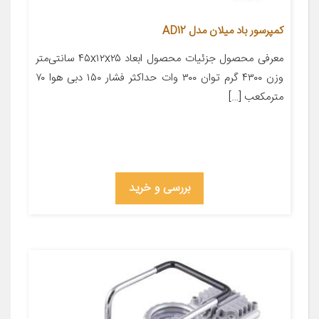
کمپرسور باد میلان مدل AD12
معرفی محصول جزئیات محصول ابعاد ۴۵x۱۲x۲۵ سانتی‌متر
وزن ۴۳۰۰ گرم توان ۳۰۰ وات حداکثر فشار ۱۵۰ دبی هوا ۷۰
مترمکعب […]
بررسی و خرید