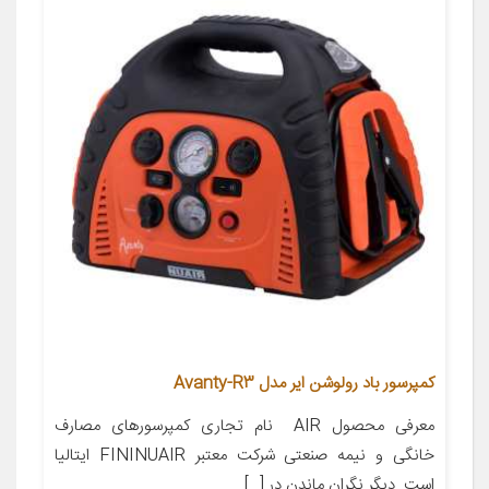
کمپرسور باد رولوشن ایر مدل Avanty-R3
معرفی محصول AIR نام تجاری کمپرسورهای مصارف
خانگی و نیمه صنعتی شرکت معتبر FININUAIR ایتالیا
است. دیگر نگران ماندن در […]