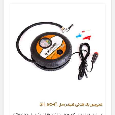
کمپرسور باد فندکی شیلدر مدل SH_5501T
معرفی محصول کمپرسور فندکی فوق یکی از محصولات