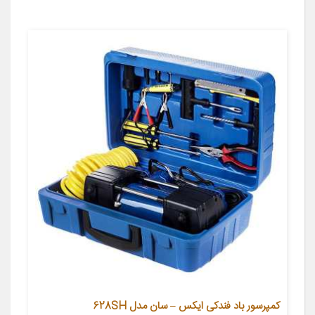
کمپرسور باد فندکی ایکس – سان مدل 628SH