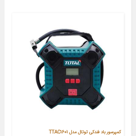
کمپرسور باد فندکی توتال مدل TTAC1601