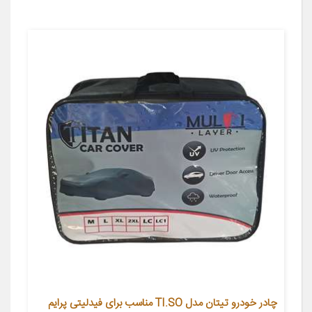
چادر خودرو تیتان مدل TI.SO مناسب برای فیدلیتی پرایم