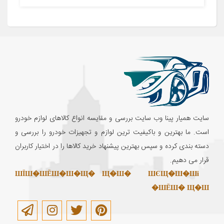
سایت همیار پینا وب سایت بررسی و مقایسه انواع کالاهای لوازم خودرو
است. ما بهترین و باکیفیت ترین لوازم و تجهیزات خودرو را بررسی و
دسته بندی کرده و سپس بهترین پیشنهاد خرید کالاها را در اختیار کاربران
قرار می دهیم.
ШЇШ�ШЁШ�Ш�Щ� Щ�Ш�
ШЄЩ�Ш�Ші
ШЁШ� Щ�Ш�