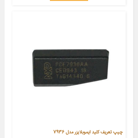
چیپ تعریف کلید ایموبلایزر مدل 7936