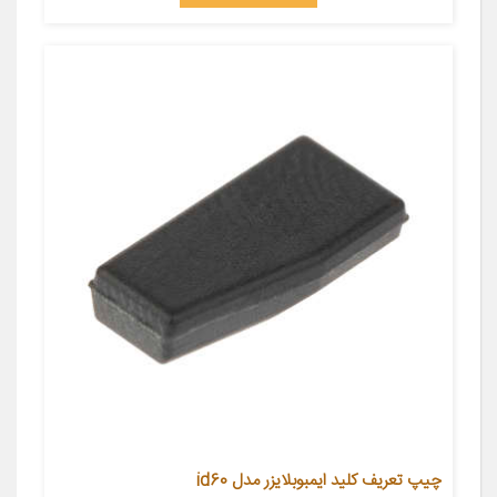
چیپ تعریف کلید ایمبوبلایزر مدل id60