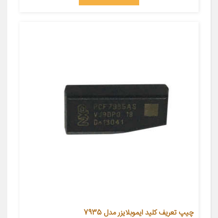
چیپ تعریف کلید ایموبلایزر مدل 7935