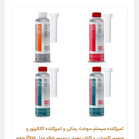
تمیزکننده سیستم‌ سوخت رسانی و تمیزکننده کاتالیزور و
سنسور اکسیژن و اکتان بوستر پریمیوم بلوکم مدل Plus حجم‌