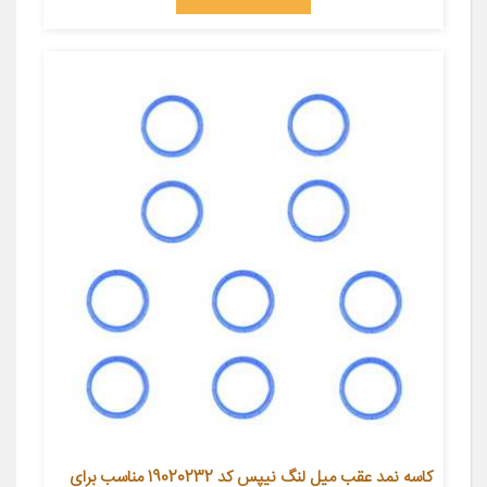
کاسه نمد عقب میل لنگ نیپس کد 19020232 مناسب برای