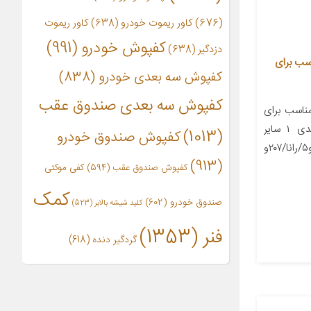
(676)
کاور ریموت خودرو
(638)
کاور ریموت
کفپوش خودرو
(991)
دزدگیر
(638)
 هانتر کد 427742 مناسب برای
کفپوش سه بعدی خودرو
(838)
کفپوش سه بعدی صندوق عقب
اسب برای
خودرو پژو ۲۰۶ تعداد در بسته‌بندی ۱ سایر
(1013)
کفپوش صندوق خودرو
توضیحات مناسب برای ۲۰۶ تیپ ۲و۵/رانا/۲۰۷و
(913)
کفپوش صندوق عقب
(594)
کفی موکتی
کمک
صندوق خودرو
(602)
کلید شیشه بالابر
(523)
فنر
(1353)
گردگیر دنده
(618)