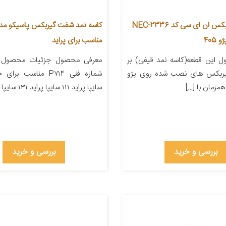
کاسه نمد گیربکس ان ای سی کد NEC-2336
405
مناسب برای پراید
 این قطعه(کاسه نمد قیفی) بر
معرفی محصول جزئیات محصول شن
یربکس های نصب شده روی پژو
شماره فنی P۷۱۴ مناسب ب
همزمان با […]
سایپا پراید ۱۱۱ سایپا پراید ۱۳۱ سایپا […]
بررسی و خرید
بررسی و خرید