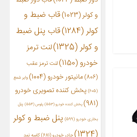
قاب ضبط و
و کولر
(1023)
کولر
(1284)
قاب پنل ضبط
و کولر
(1325)
لنت ترمز
خودرو
(1150)
لنت ترمز عقب
مانیتور خودرو
(1004)
(806)
وایر شمع
پخش کننده تصویری خودرو
(605)
(981)
پنل
پخش کننده خودرو
(553)
پلوس
(554)
پنل ضبط و کولر
بخاری خودرو
(599)
(1324)
چادر خودرو
(681)
کاسه نمد