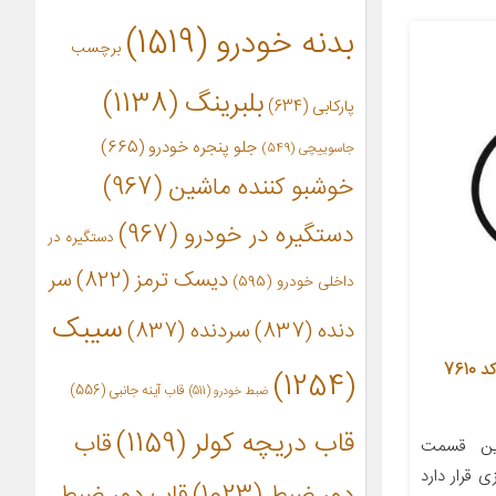
بدنه خودرو
(1519)
برچسب
بلبرینگ
(1138)
پارکابی
(634)
جلو پنجره خودرو
(665)
جاسوییچی
(549)
خوشبو کننده ماشین
(967)
دستگیره در خودرو
(967)
دستگیره در
دیسک ترمز
(822)
سر
داخلی خودرو
(595)
سیبک
دنده
(837)
سردنده
(837)
واشر اورینگ انتهایی گیربکس داچیا کد 7610
(1254)
قاب آینه جانبی
(556)
ضبط خودرو
(511)
قاب دریچه کولر
(1159)
قاب
رین قسمت
لزی قرار دارد
دور ضبط
(1023)
قاب دور ضبط