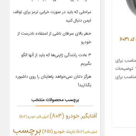
مراحلی که باید در صورت خرابی ترمز برای توقف
ایمن دنبال کنید
خطر بالای سرطان ناشی از استفاده نادرست از
کاسه نمد عقب گیربکس آرمان پارت کد 6031
خودرو
۳ عادت رانندگی ژاپنی‌ها که باید از آنها الگو
اسب برای
بگیریم
خودرو پراید تعداد در بسته‌بندی ۱ توضیحات
ناسب برای
هرگز دلتان نمی‌خواهد پاهایتان را روی داشبورد
بگذارید!
برچسب محصولات منتخب
آفتابگیر خودرو
(803)
آمپلی فایر خودرو
(507)
برچسب
باربند خودرو
(651)
امپلی فایر
(507)