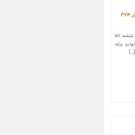
کاسه نمد شفت گیربکس پاسیکو مدل P714
اسه کالا
رای خودرو پراید