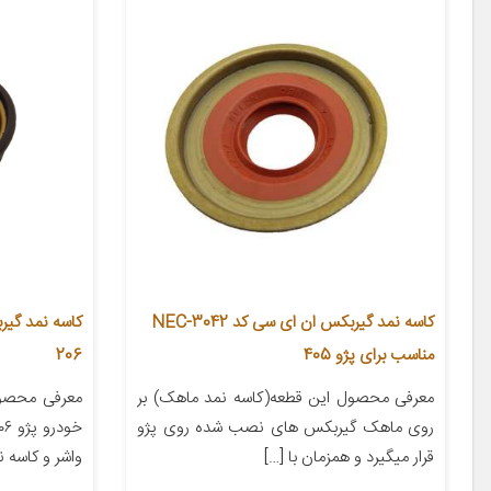
کاسه نمد گیربکس ان ای سی کد NEC-3042
مناسب برای پژو 405
206
معرفی محصول این قطعه(کاسه نمد ماهک) بر
معرفی محصو
روی ماهک گیربکس های نصب شده روی پژو
قرار میگیرد و همزمان با […]
واشر و کاسه ن