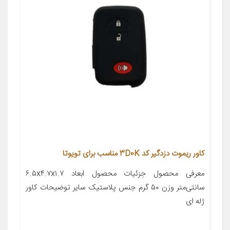
کاور ریموت دزدگیر کد 3D0K مناسب برای تویوتا
معرفی محصول جزئیات محصول ابعاد ۶.۵x۴.۷x۱.۷
سانتی‌متر وزن ۵۰ گرم جنس پلاستیک سایر توضیحات کاور
ژله ای