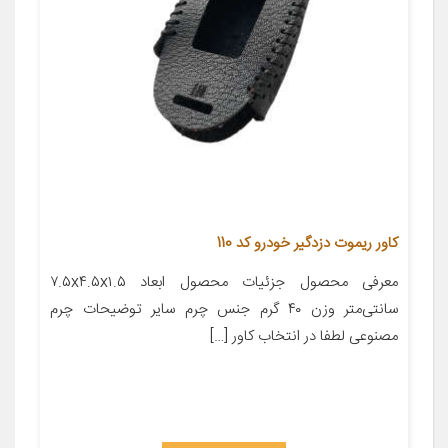
کاور ریموت دزدگیر خودرو کد 110
معرفی محصول جزئیات محصول ابعاد ۷.۵x۴.۵x۱.۵
سانتی‌متر وزن ۴۰ گرم جنس چرم سایر توضیحات چرم
مصنوعی لطفا در انتخاب کاور […]