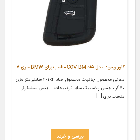
کاور ریموت مدل COV-BM-015 مناسب برای BMW سری 7
معرفی محصول جزئیات محصول ابعاد ۲x۱x۴ سانتی‌متر وزن
۳۰ گرم جنس پلاستیک سایر توضیحات – جنس سیلیکونی –
مناسب برای […]
بررسی و خرید