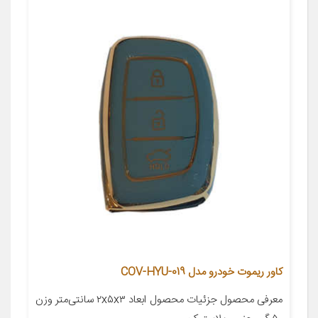
کاور ریموت خودرو مدل COV-HYU-019
معرفی محصول جزئیات محصول ابعاد ۲x۵x۳ سانتی‌متر وزن