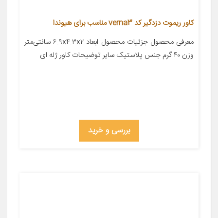
کاور ریموت دزدگیر کد verna3 مناسب برای هیوندا
معرفی محصول جزئیات محصول ابعاد ۶.۹x۴.۳x۲ سانتی‌متر
وزن ۴۰ گرم جنس پلاستیک سایر توضیحات کاور ژله ای
بررسی و خرید