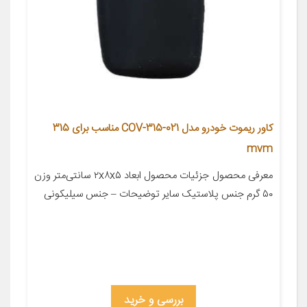
کاور ریموت خودرو مدل COV-315-021 مناسب برای 315
mvm
معرفی محصول جزئیات محصول ابعاد ۲x۸x۵ سانتی‌متر وزن
۵۰ گرم جنس پلاستیک سایر توضیحات – جنس سیلیکونی
بررسی و خرید