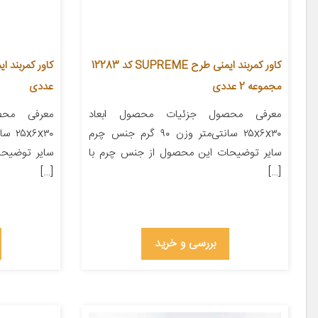
کاور کمربند ایمنی طرح SUPREME کد 12283
مجموعه 2 عددی
عددی
معرفی محصول جزئیات محصول ابعاد
معرفی محص
۲۵x۶x۳۰ سانتی‌متر وزن ۹۰ گرم جنس چرم
سایر توضیحات این محصول از جنس چرم با
سایر توضیح
[…]
[…]
بررسی و خرید