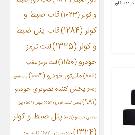
وعدد کاور
قاب ضبط و
و کولر
(1023)
کولر
(1284)
قاب پنل ضبط
و کولر
(1325)
لنت ترمز
خودرو
(1150)
لنت ترمز عقب
مانیتور خودرو
(1004)
(806)
وایر شمع
پخش کننده تصویری خودرو
(605)
(981)
پنل
پخش کننده خودرو
(553)
پلوس
(554)
پنل ضبط و کولر
بخاری خودرو
(599)
(1324)
چادر خودرو
(681)
کاسه نمد