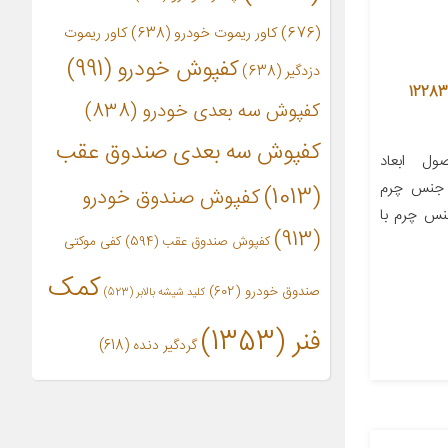
(676)
کاور ریموت خودرو
(638)
کاور ریموت
کفپوش خودرو
(991)
دزدگیر
(638)
اور کمربند ایمنی طرح TYPER کد 12283
کفپوش سه بعدی خودرو
(838)
کفپوش سه بعدی صندوق عقب
ل ابعاد
ی‌متر وزن ۹۰ گرم جنس چرم
(1013)
کفپوش صندوق خودرو
نس چرم با
(913)
کفپوش صندوق عقب
(594)
کفی موکتی
کمک
صندوق خودرو
(602)
کلید شیشه بالابر
(523)
فنر
(1353)
گردگیر دنده
(618)