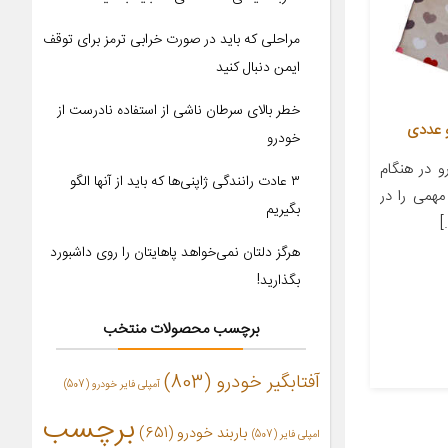
مراحلی که باید در صورت خرابی ترمز برای توقف
ایمن دنبال کنید
خطر بالای سرطان ناشی از استفاده نادرست از
و عددی
خودرو
 در هنگام
۳ عادت رانندگی ژاپنی‌ها که باید از آنها الگو
همی را در
بگیریم
]
هرگز دلتان نمی‌خواهد پاهایتان را روی داشبورد
بگذارید!
برچسب محصولات منتخب
آفتابگیر خودرو
(803)
آمپلی فایر خودرو
(507)
برچسب
باربند خودرو
(651)
امپلی فایر
(507)