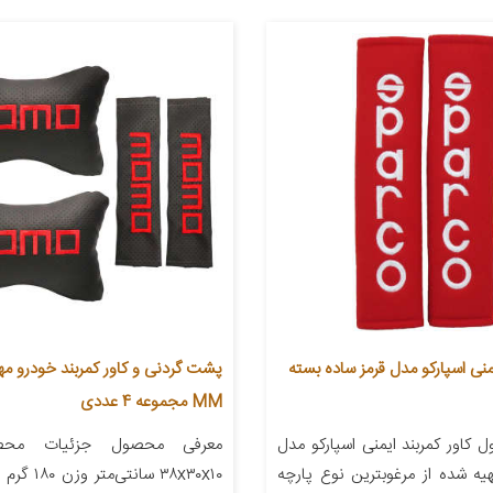
یمنی اسپارکو مدل قرمز ساده بسته
پشت گردنی و کاور کمربند خودرو مه
MM مجموعه 4 عددی
کاور کمربند ایمنی اسپارکو مدل
معرفی محصول جزئیات محصو
هیه شده از مرغوبترین نوع پارچه
۳۸x۳۰x۱۰ سانت