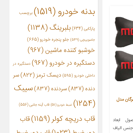
بدنه خودرو
(1519)
برچسب
بلبرینگ
(1138)
پارکابی
(634)
جلو پنجره خودرو
(665)
جاسوییچی
(549)
خوشبو کننده ماشین
(967)
دستگیره در خودرو
(967)
دستگیره در
دیسک ترمز
(822)
سر
داخلی خودرو
(595)
سیبک
دنده
(837)
سردنده
(837)
رگان مدل
(1254)
قاب آینه جانبی
(556)
ضبط خودرو
(511)
قاب دریچه کولر
(1159)
قاب
ل ابعاد
ی‌متر وزن ۱۸۰ گرم جنس الیاف
دور ضبط
(1023)
قاب دور ضبط