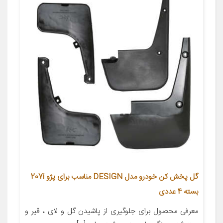
گل پخش کن خودرو مدل DESIGN مناسب برای پژو 207i
بسته 4 عددی
معرفی محصول برای جلوگیری از پاشیدن گل و لای ، قیر و