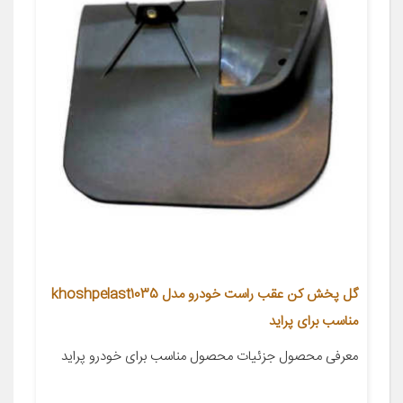
گل پخش کن عقب راست خودرو مدل khoshpelast1035
مناسب برای پراید
معرفی محصول جزئیات محصول مناسب برای خودرو پراید