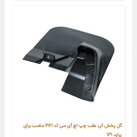
گل پخش کن عقب چپ اچ آی سی کد 4121 مناسب برای
پراید 131