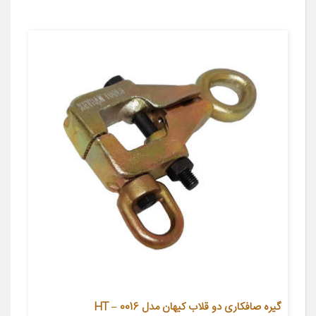
گیره صافکاری دو قلاب کیهان مدل HT – 0016