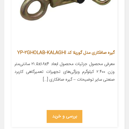
گیره صافکاری مدل گوریلا کد YP-2GHOLAB-KALAGHI
معرفی محصول جزئیات محصول ابعاد ۲۱.۵x۱۸x۴ سانتی‌متر
وزن ۲.۴۰۰ کیلوگرم ویژگی‌های تجهیزات تعمیرگاهی کاربرد
صنعتی سایر توضیحات – گیره صافکاری […]
بررسی و خرید