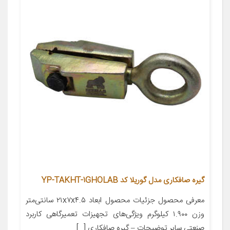
گیره صافکاری مدل گوریلا کد YP-TAKHT-1GHOLAB
معرفی محصول جزئیات محصول ابعاد ۲۱x۷x۴.۵ سانتی‌متر
وزن ۱.۹۰۰ کیلوگرم ویژگی‌های تجهیزات تعمیرگاهی کاربرد
صنعتی سایر توضیحات – گیره صافکاری […]