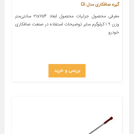
گیره صافکاری مدل G1
معرفی محصول جزئیات محصول ابعاد ۲۱x۷x۴ سانتی‌متر
وزن ۱.۹ کیلوگرم سایر توضیحات استفاده در صنعت صافکاری
خودرو
بررسی و خرید