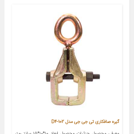
گیره صافکاری تی جی جی مدل D4-102
معرفی محصول جزئیات محصول ابعاد ۱۰*۱۰*۱۵ سانتی‌متر