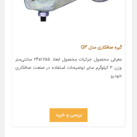
گیره صافکاری مدل G3
معرفی محصول جزئیات محصول ابعاد ۲۴x۱۷x۵ سانتی‌متر
وزن ۳ کیلوگرم سایر توضیحات استفاده در صنعت صافکاری
خودرو
بررسی و خرید