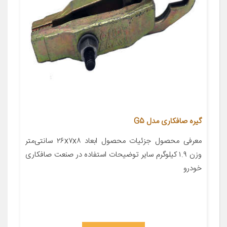
گیره صافکاری مدل G5
معرفی محصول جزئیات محصول ابعاد ۲۶x۷x۸ سانتی‌متر
وزن ۱.۹ کیلوگرم سایر توضیحات استفاده در صنعت صافکاری
خودرو