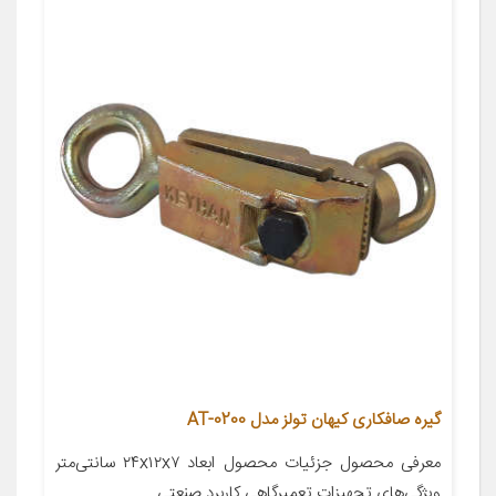
گیره صافکاری کیهان تولز مدل AT-0200
معرفی محصول جزئیات محصول ابعاد ۲۴x۱۲x۷ سانتی‌متر
ویژگی‌های تجهیزات تعمیرگاهی کاربرد صنعتی