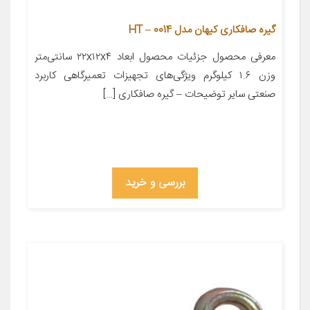
گیره صافکاری کیهان مدل HT – 0014
معرفی محصول جزئیات محصول ابعاد ۲۲x۱۲x۴ سانتی‌متر
وزن ۱.۶ کیلوگرم ویژگی‌های تجهیزات تعمیرگاهی کاربرد
صنعتی سایر توضیحات – گیره صافکاری […]
بررسی و خرید