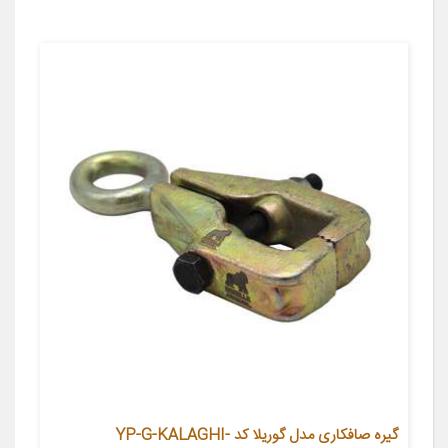
گیره صافکاری مدل گوریلا کد YP-G-KALAGHI-