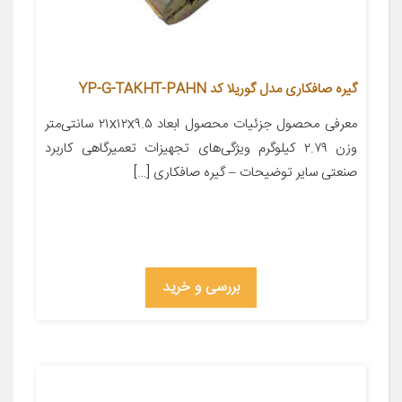
گیره صافکاری مدل گوریلا کد YP-G-TAKHT-PAHN
معرفی محصول جزئیات محصول ابعاد ۲۱x۱۲x۹.۵ سانتی‌متر
وزن ۲.۷۹ کیلوگرم ویژگی‌های تجهیزات تعمیرگاهی کاربرد
صنعتی سایر توضیحات – گیره صافکاری […]
بررسی و خرید