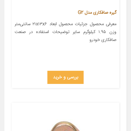
گیره صافکاری مدل G2
معرفی محصول جزئیات محصول ابعاد ۲۱x۱۳x۶ سانتی‌متر
وزن ۱.۹۵ کیلوگرم سایر توضیحات استفاده در صنعت
صافکاری خودرو
بررسی و خرید