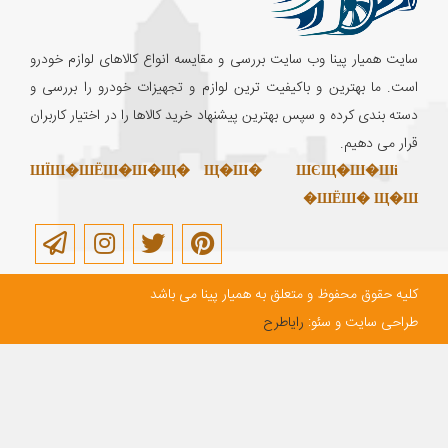
سایت همیار پینا وب سایت بررسی و مقایسه انواع کالاهای لوازم خودرو
است. ما بهترین و باکیفیت ترین لوازم و تجهیزات خودرو را بررسی و
دسته بندی کرده و سپس بهترین پیشنهاد خرید کالاها را در اختیار کاربران
قرار می دهیم.
ШЇШ�ШЁШ�Ш�Щ� Щ�Ш�
ШЄЩ�Ш�Ші
ШЁШ� Щ�Ш�
کلیه حقوق محفوظ و متعلق به همیار پینا می باشد
طراحی سایت و سئو:
رایاطرح